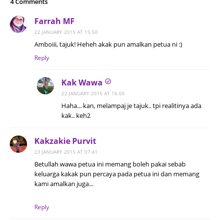
4 Comments
Farrah MF
22 JANUARY 2015 AT 15:50
Amboiii, tajuk! Heheh akak pun amalkan petua ni :)
Reply
Kak Wawa
22 JANUARY 2015 AT 16:00
Haha... kan, melampaj je tajuk.. tpi realitinya ada
kak.. keh2
Kakzakie Purvit
23 JANUARY 2015 AT 07:41
Betullah wawa petua ini memang boleh pakai sebab
keluarga kakak pun percaya pada petua ini dan memang
kami amalkan juga...
Reply