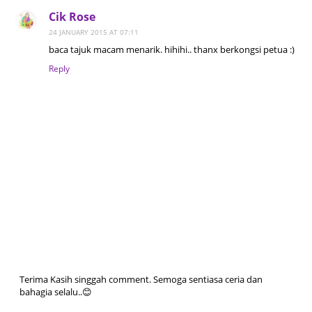
Cik Rose
24 JANUARY 2015 AT 07:11
baca tajuk macam menarik. hihihi.. thanx berkongsi petua :)
Reply
Terima Kasih singgah comment. Semoga sentiasa ceria dan
bahagia selalu..😊