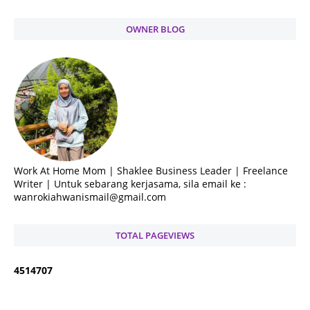
OWNER BLOG
Work At Home Mom | Shaklee Business Leader | Freelance
Writer | Untuk sebarang kerjasama, sila email ke :
wanrokiahwanismail@gmail.com
TOTAL PAGEVIEWS
4
5
1
4
7
0
7