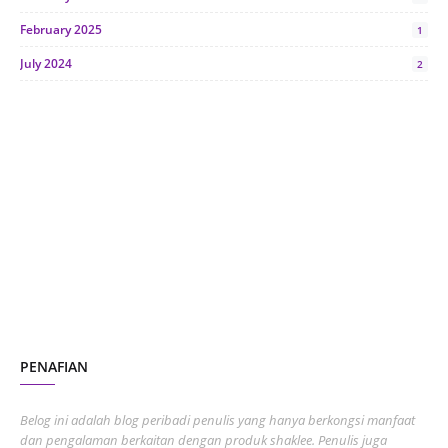
February 2025
1
July 2024
2
June 2024
1
January 2024
5
October 2023
2
July 2023
7
June 2023
1
November 2022
1
October 2022
4
August 2022
2
PENAFIAN
July 2022
3
June 2022
1
Belog ini adalah blog peribadi penulis yang hanya berkongsi manfaat
May 2022
dan pengalaman berkaitan dengan produk shaklee. Penulis juga
3