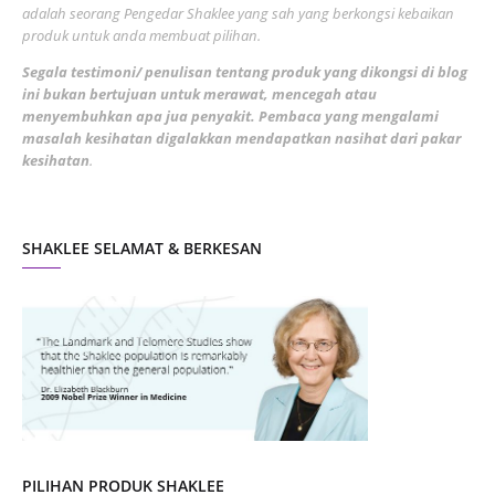
adalah seorang Pengedar Shaklee yang sah yang berkongsi kebaikan
March 2022
3
produk untuk anda membuat pilihan.
February 2022
5
Segala testimoni/ penulisan tentang produk yang dikongsi di blog
ini bukan bertujuan untuk merawat, mencegah atau
January 2022
1
menyembuhkan apa jua penyakit. Pembaca yang mengalami
masalah kesihatan digalakkan mendapatkan nasihat dari pakar
December 2021
3
kesihatan
.
November 2021
1
October 2021
5
SHAKLEE SELAMAT & BERKESAN
September 2021
10
August 2021
4
July 2021
22
June 2021
14
May 2021
1
April 2021
2
March 2021
5
PILIHAN PRODUK SHAKLEE