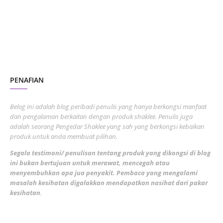
June 2023
1
November 2022
1
October 2022
4
August 2022
2
PENAFIAN
July 2022
3
June 2022
1
Belog ini adalah blog peribadi penulis yang hanya berkongsi manfaat
May 2022
dan pengalaman berkaitan dengan produk shaklee. Penulis juga
3
adalah seorang Pengedar Shaklee yang sah yang berkongsi kebaikan
March 2022
3
produk untuk anda membuat pilihan.
February 2022
5
Segala testimoni/ penulisan tentang produk yang dikongsi di blog
ini bukan bertujuan untuk merawat, mencegah atau
January 2022
1
menyembuhkan apa jua penyakit. Pembaca yang mengalami
masalah kesihatan digalakkan mendapatkan nasihat dari pakar
December 2021
3
kesihatan
.
November 2021
1
October 2021
5