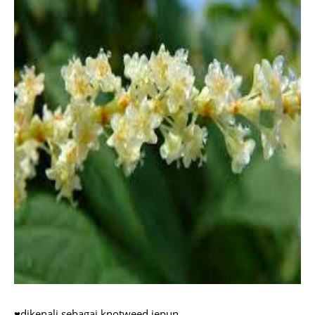
♥dikenali sebagai knotweed jepun