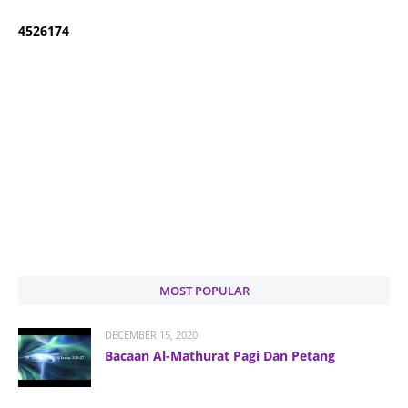
4
5
2
6
1
7
4
MOST POPULAR
DECEMBER 15, 2020
Bacaan Al-Mathurat Pagi Dan Petang