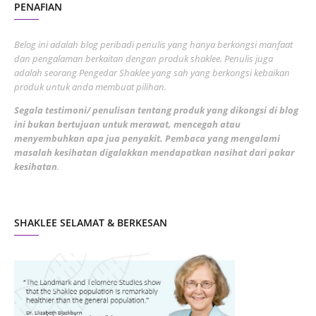
PENAFIAN
July 2022
3
June 2022
1
Belog ini adalah blog peribadi penulis yang hanya berkongsi manfaat
May 2022
dan pengalaman berkaitan dengan produk shaklee. Penulis juga
3
adalah seorang Pengedar Shaklee yang sah yang berkongsi kebaikan
March 2022
3
produk untuk anda membuat pilihan.
February 2022
5
Segala testimoni/ penulisan tentang produk yang dikongsi di blog
ini bukan bertujuan untuk merawat, mencegah atau
January 2022
1
menyembuhkan apa jua penyakit. Pembaca yang mengalami
masalah kesihatan digalakkan mendapatkan nasihat dari pakar
December 2021
3
kesihatan
.
November 2021
1
October 2021
5
SHAKLEE SELAMAT & BERKESAN
September 2021
10
August 2021
4
July 2021
22
June 2021
14