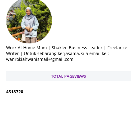
Work At Home Mom | Shaklee Business Leader | Freelance
Writer | Untuk sebarang kerjasama, sila email ke :
wanrokiahwanismail@gmail.com
TOTAL PAGEVIEWS
4
5
1
8
7
2
0