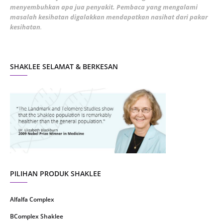
January 2022
1
menyembuhkan apa jua penyakit. Pembaca yang mengalami
masalah kesihatan digalakkan mendapatkan nasihat dari pakar
December 2021
3
kesihatan
.
November 2021
1
October 2021
5
SHAKLEE SELAMAT & BERKESAN
September 2021
10
August 2021
4
July 2021
22
June 2021
14
May 2021
1
April 2021
2
March 2021
5
PILIHAN PRODUK SHAKLEE
February 2021
4
Alfalfa Complex
January 2021
4
BComplex Shaklee
December 2020
13