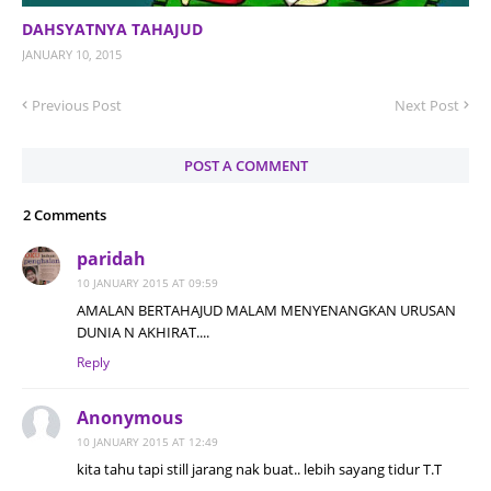
DAHSYATNYA TAHAJUD
JANUARY 10, 2015
Previous Post
Next Post
POST A COMMENT
2 Comments
paridah
10 JANUARY 2015 AT 09:59
AMALAN BERTAHAJUD MALAM MENYENANGKAN URUSAN
DUNIA N AKHIRAT....
Reply
Anonymous
10 JANUARY 2015 AT 12:49
kita tahu tapi still jarang nak buat.. lebih sayang tidur T.T