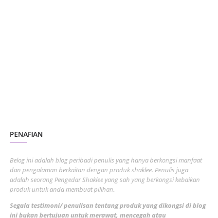
June 2024
1
January 2024
5
October 2023
2
July 2023
7
June 2023
1
November 2022
1
October 2022
4
August 2022
2
PENAFIAN
July 2022
3
June 2022
1
Belog ini adalah blog peribadi penulis yang hanya berkongsi manfaat
May 2022
dan pengalaman berkaitan dengan produk shaklee. Penulis juga
3
adalah seorang Pengedar Shaklee yang sah yang berkongsi kebaikan
March 2022
3
produk untuk anda membuat pilihan.
February 2022
5
Segala testimoni/ penulisan tentang produk yang dikongsi di blog
ini bukan bertujuan untuk merawat, mencegah atau