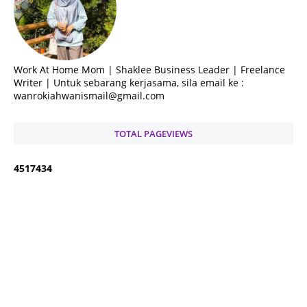
Work At Home Mom | Shaklee Business Leader | Freelance
Writer | Untuk sebarang kerjasama, sila email ke :
wanrokiahwanismail@gmail.com
TOTAL PAGEVIEWS
4
5
1
7
4
3
4