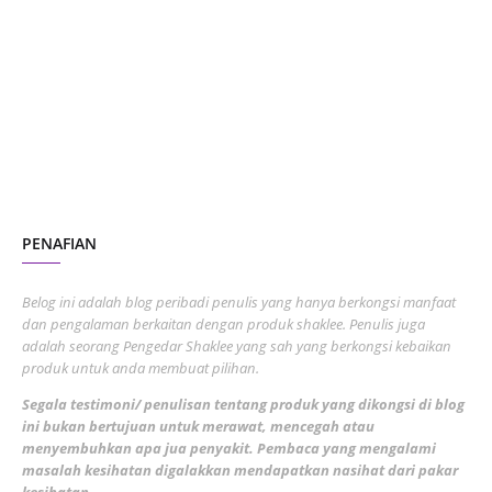
October 2023
2
July 2023
7
June 2023
1
November 2022
1
October 2022
4
August 2022
2
PENAFIAN
July 2022
3
June 2022
1
Belog ini adalah blog peribadi penulis yang hanya berkongsi manfaat
May 2022
dan pengalaman berkaitan dengan produk shaklee. Penulis juga
3
adalah seorang Pengedar Shaklee yang sah yang berkongsi kebaikan
March 2022
3
produk untuk anda membuat pilihan.
February 2022
5
Segala testimoni/ penulisan tentang produk yang dikongsi di blog
ini bukan bertujuan untuk merawat, mencegah atau
January 2022
1
menyembuhkan apa jua penyakit. Pembaca yang mengalami
masalah kesihatan digalakkan mendapatkan nasihat dari pakar
December 2021
3