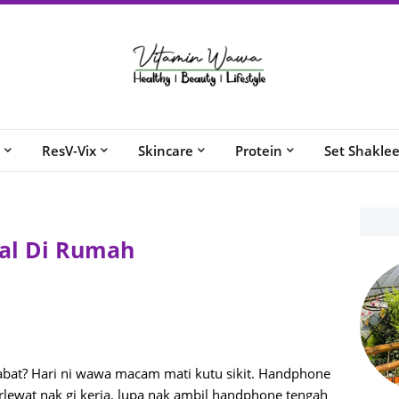
ResV-Vix
Skincare
Protein
Set Shakle
al Di Rumah
abat? Hari ni wawa macam mati kutu sikit. Handphone
terlewat nak gi kerja, lupa nak ambil handphone tengah