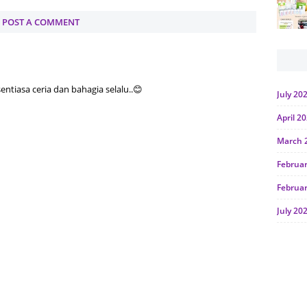
POST A COMMENT
tiasa ceria dan bahagia selalu..😊
July 20
April 2
March 
Februa
Februa
July 20
June 2
Januar
Octobe
July 20