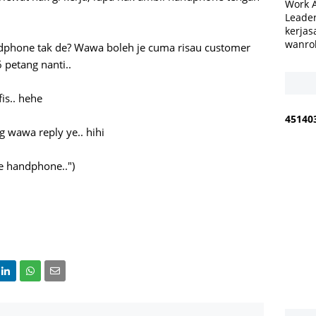
Work 
Leader
kerjas
wanro
ndphone tak de? Wawa boleh je cuma risau customer
petang nanti..
is.. hehe
4
5
1
4
0
 wawa reply ye.. hihi
de handphone..")