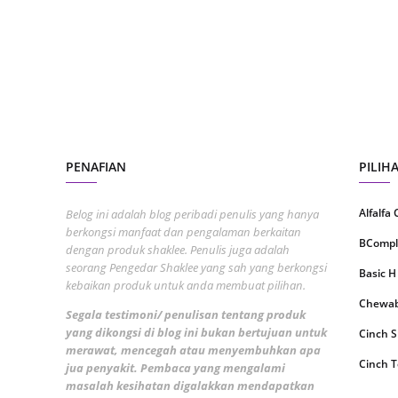
June 2
Novemb
Octobe
August
July 20
PENAFIAN
PILIH
June 2
May 20
Alfalfa
Belog ini adalah blog peribadi penulis yang hanya
berkongsi manfaat dan pengalaman berkaitan
March 
BCompl
dengan produk shaklee. Penulis juga adalah
seorang Pengedar Shaklee yang sah yang berkongsi
Februa
Basic H
kebaikan produk untuk anda membuat pilihan.
Januar
Chewabl
Segala testimoni/ penulisan tentang produk
Decemb
yang dikongsi di blog ini bukan bertujuan untuk
Cinch 
merawat, mencegah atau menyembuhkan apa
Novemb
Cinch T
jua penyakit. Pembaca yang mengalami
masalah kesihatan digalakkan mendapatkan
Octobe
Collage