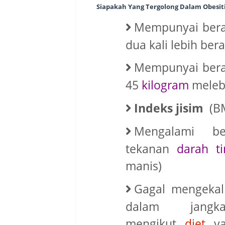
Siapakah Yang Tergolong Dalam Obesiti
Mempunyai bera
dua kali lebih ber
Mempunyai bera
45
kilogram
melebi
Indeks jisim
(BM
Mengalami be
tekanan
darah ti
manis)
Gagal mengekal
dalam jangk
mengikut
diet
ya