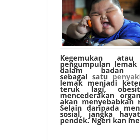
Kegemukan atau 
pengumpulan lemak 
dalam badan s
sebagai
satu
penyak
lemak menjadi keter
teruk lagi, obes
mencederakan organ
akan menyebabkan ma
Selain daripada men
sosial, jangka hay
pendek. Ngeri kan m