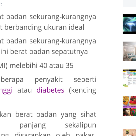
:
t badan sekurang-kurangnya
at berbanding ukuran ideal
t badan sekurang-kurangnya
hi berat badan sepatutnya
I) melebihi 40 atau 35
berapa penyakit seperti
nggi
atau
diabetes
(kencing
kan berat badan yang sihat
a panjang sekalipun
ng disarankan oleh pakar-