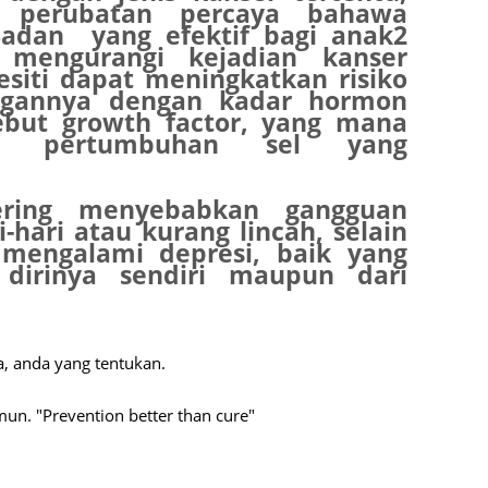
 perubatan percaya bahawa
Septem
adan yang efektif bagi anak2
mengurangi kejadian kanser
August
esiti dapat meningkatkan risiko
ngannya dengan kadar hormon
July 20
sebut growth factor, yang mana
g pertumbuhan sel yang
June 2
.
May 20
ring menyebabkan gangguan
April 2
i-hari atau kurang lincah, selain
g mengalami depresi, baik yang
March 
dirinya sendiri maupun dari
Februa
Januar
Decemb
a, anda yang tentukan.
Novemb
un. "Prevention better than cure"
Octobe
Septem