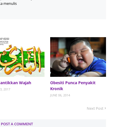
ka menulis
June 2
May 20
April 2
March 
Februa
Januar
Octobe
Septem
August
antikkan Wajah
Obesiti Punca Penyakit
Kronik
3, 2017
July 20
JUNE 06, 2014
June 2
Next Post
May 20
April 2
POST A COMMENT