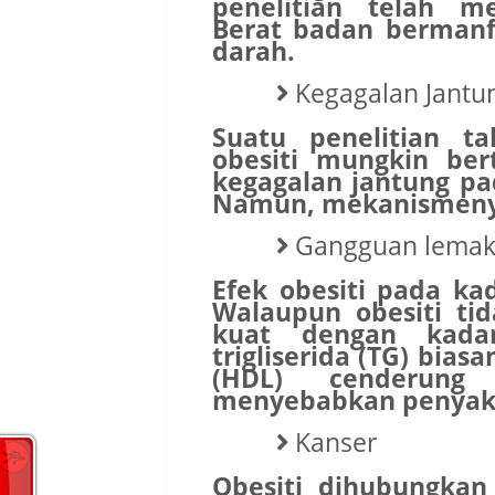
penelitian telah 
Berat badan bermanf
darah.
Kegagalan Jantu
Suatu penelitian 
obesiti mungkin be
kegagalan jantung pa
Namun, mekanismenya 
Gangguan lemak 
Efek obesiti pada ka
Walaupun obesiti t
kuat dengan kadar
trigliserida (TG) bias
(HDL) cenderung
menyebabkan penyaki
Kanser
Obesiti dihubungkan