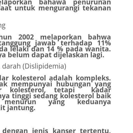
melaporkan bahawa penurunan
aat untuk mengurangi tekanan
June 2
Novemb
ng
Octobe
tahun 2002 melaporkan bahwa
August
rtanggung jawab terhadap 11%
da lelaki dan 14 % pada wanita.
July 20
belum dapat dijelaskan lagi.
June 2
darah (Dislipidemia)
May 20
dar kolesterol adalah kompleks.
March 
idak mempunyai hubungan yang
 kolesterol, tetapi kadar
Februa
anya tinggi sedang kolesterol baik
 menurun yang keduanya
Januar
t jantung.
Decemb
Novemb
 dengan jenis kanser tertentu,
Octobe