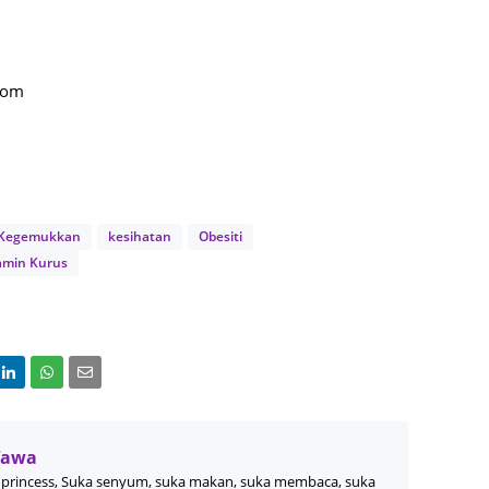
August
July 20
com
May 20
April 2
March 
Februa
Kegemukkan
kesihatan
Obesiti
Januar
amin Kurus
Decemb
Novemb
Octobe
Septem
August
Wawa
July 20
princess, Suka senyum, suka makan, suka membaca, suka