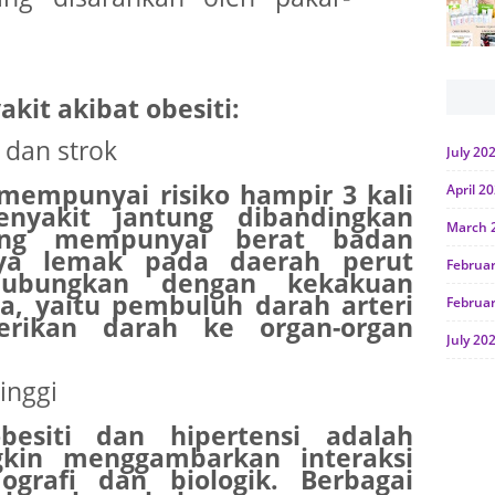
kit akibat obesiti:
 dan strok
July 20
mempunyai risiko hampir 3 kali
April 2
nyakit jantung dibandingkan
March 
ng mempunyai berat badan
nya lemak pada daerah perut
Februa
ihubungkan dengan kekakuan
a, yaitu pembuluh darah arteri
Februa
ikan darah ke organ-organ
July 20
June 2
inggi
Januar
esiti dan hipertensi adalah
kin menggambarkan interaksi
Octobe
ografi dan biologik. Berbagai
July 20