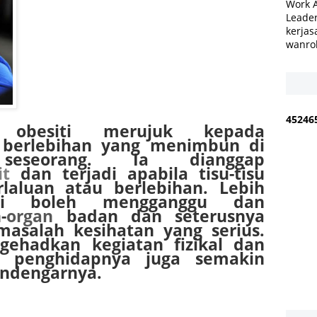
Work 
Leader
kerjas
wanro
4
5
2
4
6
obesiti merujuk kepada
berlebihan yang menimbun di
eseorang. Ia dianggap
it
dan terjadi apabila tisu-tisu
laluan atau berlebihan. Lebih
iti boleh mengganggu dan
-
organ
badan dan seterusnya
salah kesihatan yang serius.
gehadkan kegiatan fizikal dan
at penghidapnya juga semakin
endengarnya.