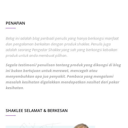
October 2022
4
August 2022
2
PENAFIAN
July 2022
3
June 2022
1
Belog ini adalah blog peribadi penulis yang hanya berkongsi manfaat
May 2022
dan pengalaman berkaitan dengan produk shaklee. Penulis juga
3
adalah seorang Pengedar Shaklee yang sah yang berkongsi kebaikan
March 2022
3
produk untuk anda membuat pilihan.
February 2022
5
Segala testimoni/ penulisan tentang produk yang dikongsi di blog
ini bukan bertujuan untuk merawat, mencegah atau
January 2022
1
menyembuhkan apa jua penyakit. Pembaca yang mengalami
masalah kesihatan digalakkan mendapatkan nasihat dari pakar
December 2021
3
kesihatan
.
November 2021
1
October 2021
5
SHAKLEE SELAMAT & BERKESAN
September 2021
10
August 2021
4