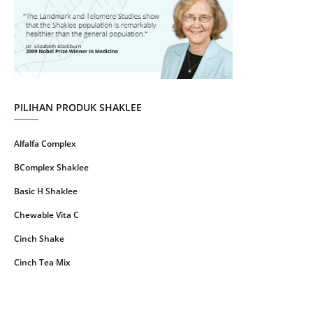
July 2021
22
June 2021
14
May 2021
1
April 2021
2
March 2021
5
PILIHAN PRODUK SHAKLEE
February 2021
4
Alfalfa Complex
January 2021
4
BComplex Shaklee
December 2020
13
Basic H Shaklee
November 2020
8
Chewable Vita C
October 2020
16
Cinch Shake
September 2020
9
Cinch Tea Mix
August 2020
6
Collagen Plus Powder
July 2020
8
CoqTrol Plus