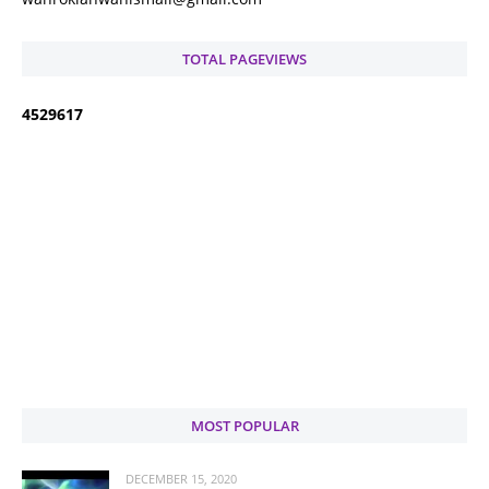
TOTAL PAGEVIEWS
4
5
2
9
6
1
7
MOST POPULAR
DECEMBER 15, 2020