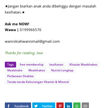
Jangan biarkan anak anda dibelnggu dengan masalah
★
kesihatan.
★
Ask me NOW!
Wawa |
0199966576
wanrokiahwanismail@gmail.com
Thanks for reading..love
Tags
free membership
kesihatan
Khasiat Mealshakes
Mealshake
Mealshakes
Nutrisi Lengkap
Perbezaan Shaklee
Tanda-tanda Kekurangan Vitamin & Mineral