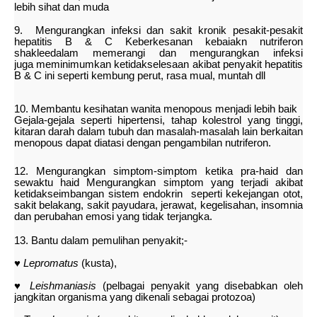
lebih sihat dan muda
9. Mengurangkan infeksi dan sakit kronik pesakit-pesakit
hepatitis B & C
Keberkesanan kebaiakn nutriferon
shakleedalam memerangi dan
mengurangkan infeksi
juga
meminimumkan ketidakselesaan akibat penyakit
hepatitis
B & C ini seperti kembung
perut, rasa mual, muntah dll
10. Membantu kesihatan wanita menopous menjadi lebih baik
Gejala-gejala seperti hipertensi, tahap kolestrol yang tinggi,
kitaran darah dalam
tubuh dan masalah-masalah lain berkaitan
menopous dapat diatasi dengan
pengambilan nutriferon.
12. Mengurangkan simptom-simptom ketika pra-haid dan
sewaktu haid
Mengurangkan simptom yang terjadi akibat
ketidakseimbangan sistem endokrin
seperti kekejangan otot,
sakit belakang, sakit payudara, jerawat, kegelisahan,
insomnia
dan perubahan emosi yang tidak terjangka.
13. Bantu dalam pemulihan penyakit;-
♥
Lepromatus
(kusta),
♥
Leishmaniasis
(pelbagai penyakit yang disebabkan oleh
jangkitan
organisma yang
dikenali sebagai protozoa)