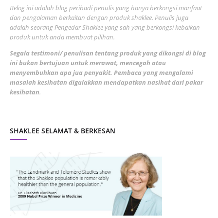
1
Belog ini adalah blog peribadi penulis yang hanya berkongsi manfaat
May 2022
dan pengalaman berkaitan dengan produk shaklee. Penulis juga
3
adalah seorang Pengedar Shaklee yang sah yang berkongsi kebaikan
March 2022
3
produk untuk anda membuat pilihan.
February 2022
5
Segala testimoni/ penulisan tentang produk yang dikongsi di blog
ini bukan bertujuan untuk merawat, mencegah atau
January 2022
1
menyembuhkan apa jua penyakit. Pembaca yang mengalami
masalah kesihatan digalakkan mendapatkan nasihat dari pakar
December 2021
3
kesihatan
.
November 2021
1
October 2021
5
SHAKLEE SELAMAT & BERKESAN
September 2021
10
August 2021
4
July 2021
22
June 2021
14
May 2021
1
April 2021
2