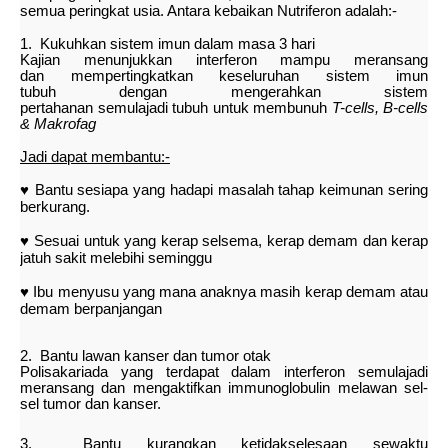
semua peringkat usia. Antara kebaikan Nutriferon adalah:-
1. Kukuhkan sistem imun dalam masa 3 hari
Kajian menunjukkan interferon mampu meransang
dan
mempertingkatkan
keseluruhan sistem imun
tubuh
dengan mengerahkan sistem
pertahanan
semulajadi
tubuh untuk membunuh
T-cells, B-cells
& Makrofag
Jadi dapat membantu:-
♥
Bantu sesiapa yang hadapi masalah tahap keimunan sering
berkurang.
♥ Sesuai untuk yang kerap selsema, kerap demam dan kerap
jatuh
sakit
melebihi
seminggu
♥ Ibu menyusu yang mana anaknya masih kerap demam atau
demam berpanjangan
2. Bantu lawan kanser dan tumor otak
Polisakariada yang terdapat dalam interferon
semulajadi
meransang dan mengaktifkan
immunoglobulin melawan sel-
sel tumor dan kanser.
3. Bantu kurangkan ketidakselesaan sewaktu