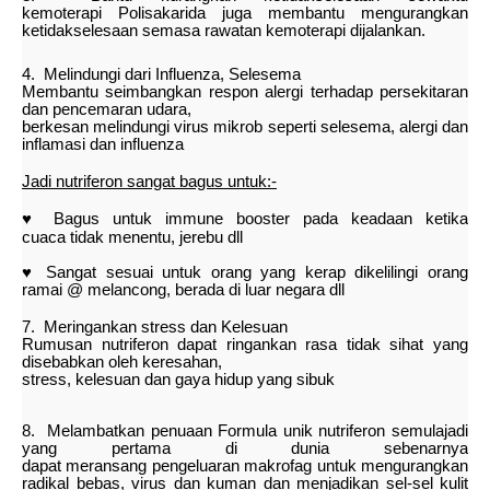
kemoterapi
Polisakarida juga membantu mengurangkan
ketidakselesaan semasa rawatan
kemoterapi
dijalankan.
4. Melindungi dari Influenza, Selesema
Membantu seimbangkan respon alergi terhadap persekitaran
dan pencemaran udara,
berkesan melindungi virus mikrob seperti selesema, alergi dan
inflamasi dan influenza
Jadi nutriferon sangat bagus untuk:-
♥ Bagus untuk immune booster pada keadaan ketika
cuaca
tidak menentu, jerebu dll
♥ Sangat sesuai untuk orang yang kerap dikelilingi orang
ramai
@ melancong, berada
di luar negara dll
7. Meringankan stress dan Kelesuan
Rumusan nutriferon dapat ringankan rasa tidak sihat yang
disebabkan oleh keresahan,
stress, kelesuan dan gaya hidup yang sibuk
8. Melambatkan penuaan
Formula unik nutriferon semulajadi
yang pertama di dunia sebenarnya
dapat
meransang pengeluaran makrofag untuk mengurangkan
radikal bebas, virus dan
kuman dan menjadikan sel-sel kulit