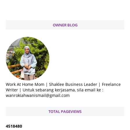
OWNER BLOG
Work At Home Mom | Shaklee Business Leader | Freelance
Writer | Untuk sebarang kerjasama, sila email ke :
wanrokiahwanismail@gmail.com
TOTAL PAGEVIEWS
4
5
1
8
4
8
0