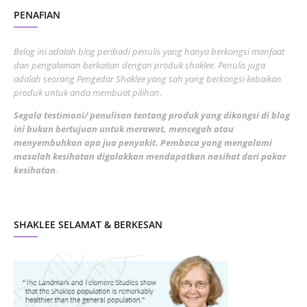
PENAFIAN
July 2022
3
June 2022
1
Belog ini adalah blog peribadi penulis yang hanya berkongsi manfaat
May 2022
dan pengalaman berkaitan dengan produk shaklee. Penulis juga
3
adalah seorang Pengedar Shaklee yang sah yang berkongsi kebaikan
March 2022
3
produk untuk anda membuat pilihan.
February 2022
5
Segala testimoni/ penulisan tentang produk yang dikongsi di blog
ini bukan bertujuan untuk merawat, mencegah atau
January 2022
1
menyembuhkan apa jua penyakit. Pembaca yang mengalami
masalah kesihatan digalakkan mendapatkan nasihat dari pakar
December 2021
3
kesihatan
.
November 2021
1
October 2021
5
SHAKLEE SELAMAT & BERKESAN
September 2021
10
August 2021
4
July 2021
22
June 2021
14