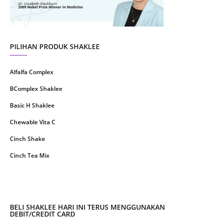
May 2021
1
April 2021
2
March 2021
5
PILIHAN PRODUK SHAKLEE
February 2021
4
Alfalfa Complex
January 2021
4
BComplex Shaklee
December 2020
13
Basic H Shaklee
November 2020
8
Chewable Vita C
October 2020
16
Cinch Shake
September 2020
9
Cinch Tea Mix
August 2020
6
Collagen Plus Powder
July 2020
8
CoqTrol Plus
May 2020
19
DTX Complex
BELI SHAKLEE HARI INI TERUS MENGGUNAKAN
April 2020
51
DEBIT/CREDIT CARD