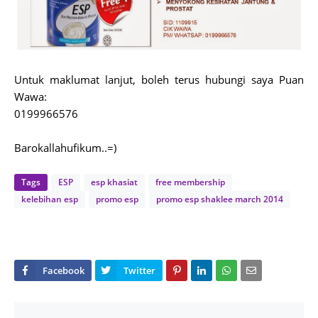
Untuk maklumat lanjut, boleh terus hubungi saya Puan
Wawa:
0199966576
Barokallahufikum..=)
Tags
ESP
esp khasiat
free membership
kelebihan esp
promo esp
promo esp shaklee march 2014