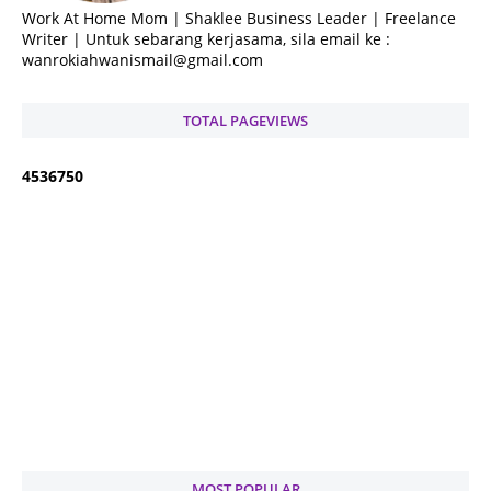
Work At Home Mom | Shaklee Business Leader | Freelance
Writer | Untuk sebarang kerjasama, sila email ke :
wanrokiahwanismail@gmail.com
TOTAL PAGEVIEWS
4
5
3
6
7
5
0
MOST POPULAR