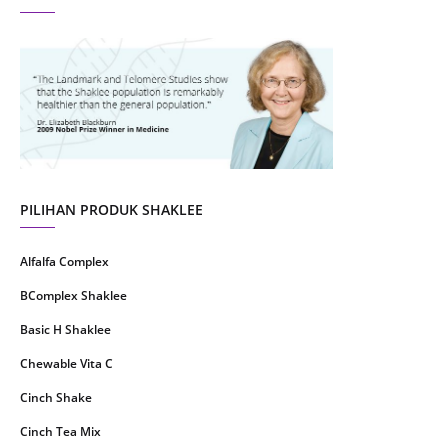
August 2021
4
July 2021
22
June 2021
14
May 2021
1
April 2021
2
March 2021
5
PILIHAN PRODUK SHAKLEE
February 2021
4
Alfalfa Complex
January 2021
4
BComplex Shaklee
December 2020
13
Basic H Shaklee
November 2020
8
Chewable Vita C
October 2020
16
Cinch Shake
September 2020
9
Cinch Tea Mix
August 2020
6