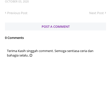
OCTOBER 03, 2020
Previous Post
Next Post
POST A COMMENT
0 Comments
Terima Kasih singgah comment. Semoga sentiasa ceria dan
bahagia selalu..😊