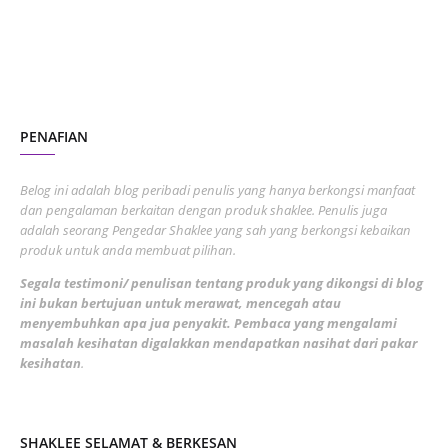
June 2023
1
November 2022
1
October 2022
4
August 2022
2
PENAFIAN
July 2022
3
June 2022
1
Belog ini adalah blog peribadi penulis yang hanya berkongsi manfaat
May 2022
dan pengalaman berkaitan dengan produk shaklee. Penulis juga
3
adalah seorang Pengedar Shaklee yang sah yang berkongsi kebaikan
March 2022
3
produk untuk anda membuat pilihan.
February 2022
5
Segala testimoni/ penulisan tentang produk yang dikongsi di blog
ini bukan bertujuan untuk merawat, mencegah atau
January 2022
1
menyembuhkan apa jua penyakit. Pembaca yang mengalami
masalah kesihatan digalakkan mendapatkan nasihat dari pakar
December 2021
3
kesihatan
.
November 2021
1
October 2021
5
SHAKLEE SELAMAT & BERKESAN
September 2021
10