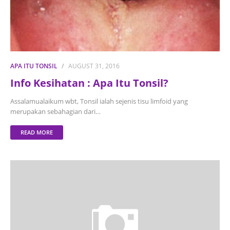
APA ITU TONSIL
AUGUST 31, 2016
Info Kesihatan : Apa Itu Tonsil?
Assalamualaikum wbt, Tonsil ialah sejenis tisu limfoid yang
merupakan sebahagian dari…
READ MORE