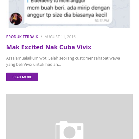
PRODUK TERBAIK
AUGUST 11, 2016
Mak Excited Nak Cuba Vivix
Assalamualaikum wbt, Salah seorang customer sahabat wawa
yang beli Vivix untuk hadiah…
READ MORE