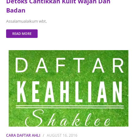
Detoks Cantikkan Kulit Wajah Dan
Badan
Assalamualaikum wbt,
READ MORE
CARA DAFTAR AHLI
AUGUST 16, 2016