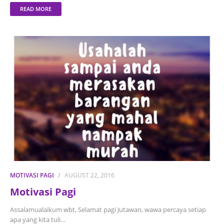
READ MORE
MOTIVASI PAGI
AUGUST 22, 2016
Motivasi Pagi
Assalamualaikum wbt, Selamat pagi Jutawan, wawa percaya setiap
apa yang kita tuli…