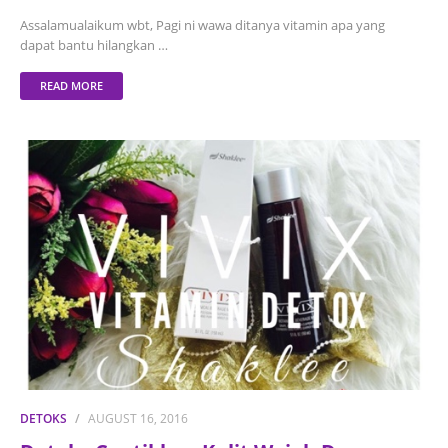
Assalamualaikum wbt, Pagi ni wawa ditanya vitamin apa yang
dapat bantu hilangkan …
READ MORE
DETOKS
AUGUST 16, 2016