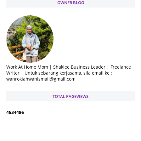
OWNER BLOG
Work At Home Mom | Shaklee Business Leader | Freelance
Writer | Untuk sebarang kerjasama, sila email ke :
wanrokiahwanismail@gmail.com
TOTAL PAGEVIEWS
4
5
3
4
4
8
6