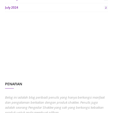
July 2024
2
June 2024
1
January 2024
5
October 2023
2
July 2023
7
June 2023
1
November 2022
1
October 2022
4
August 2022
2
PENAFIAN
July 2022
3
June 2022
1
Belog ini adalah blog peribadi penulis yang hanya berkongsi manfaat
May 2022
dan pengalaman berkaitan dengan produk shaklee. Penulis juga
3
adalah seorang Pengedar Shaklee yang sah yang berkongsi kebaikan
March 2022
3
produk untuk anda membuat pilihan.