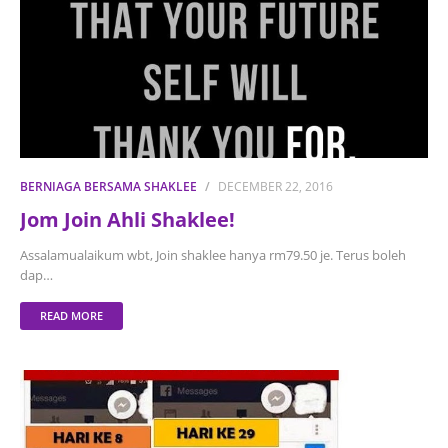
BERNIAGA BERSAMA SHAKLEE
DECEMBER 22, 2016
Jom Join Ahli Shaklee!
Assalamualaikum wbt, Join shaklee hanya rm79.50 je. Terus boleh
dap…
READ MORE