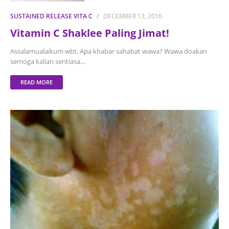
SUSTAINED RELEASE VITA C
DECEMBER 13, 2016
Vitamin C Shaklee Paling Jimat!
Assalamualaikum wbt, Apa khabar sahabat wawa? Wawa doakan
semoga kalian sentiasa…
READ MORE