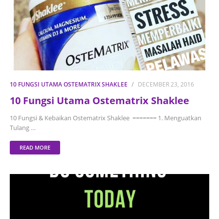
10 FUNGSI UTAMA OSTEMATRIX SHAKLEE
DECEMBER 23, 2016
10 Fungsi Utama Ostematrix Shaklee
10 Fungsi & Kebaikan Ostematrix Shaklee ======= 1. Menguatkan
Tulang …
READ MORE