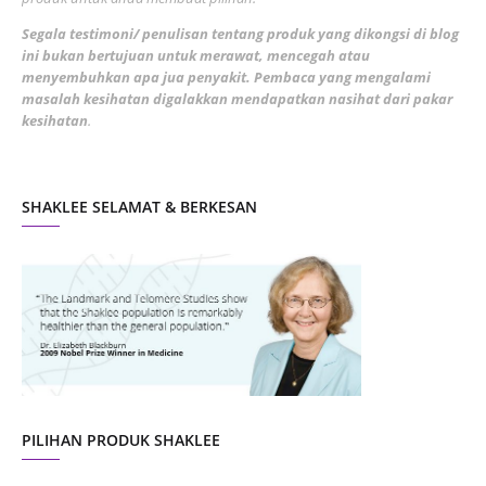
February 2022
5
Segala testimoni/ penulisan tentang produk yang dikongsi di blog
ini bukan bertujuan untuk merawat, mencegah atau
January 2022
1
menyembuhkan apa jua penyakit. Pembaca yang mengalami
masalah kesihatan digalakkan mendapatkan nasihat dari pakar
December 2021
3
kesihatan
.
November 2021
1
October 2021
5
SHAKLEE SELAMAT & BERKESAN
September 2021
10
August 2021
4
July 2021
22
June 2021
14
May 2021
1
April 2021
2
March 2021
5
PILIHAN PRODUK SHAKLEE
February 2021
4