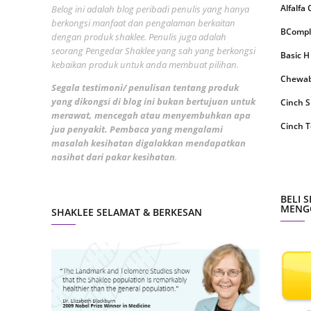
June 2
Alfalfa
Belog ini adalah blog peribadi penulis yang hanya
berkongsi manfaat dan pengalaman berkaitan
Novemb
BCompl
dengan produk shaklee. Penulis juga adalah
seorang Pengedar Shaklee yang sah yang berkongsi
Octobe
Basic H
kebaikan produk untuk anda membuat pilihan.
August
Chewabl
Segala testimoni/ penulisan tentang produk
yang dikongsi di blog ini bukan bertujuan untuk
July 20
Cinch 
merawat, mencegah atau menyembuhkan apa
June 2
Cinch T
jua penyakit. Pembaca yang mengalami
masalah kesihatan digalakkan mendapatkan
May 20
Collage
nasihat dari pakar kesihatan
.
March 
CoqTrol
Februa
DTX Co
BELI 
MENGG
SHAKLEE SELAMAT & BERKESAN
Januar
Detoks
Decemb
ESP Sh
Novemb
Energiz
Octobe
Fresh L