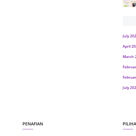
July 20
April 2
March 
Februa
Februa
July 20
June 2
Januar
Octobe
PENAFIAN
PILIH
July 20