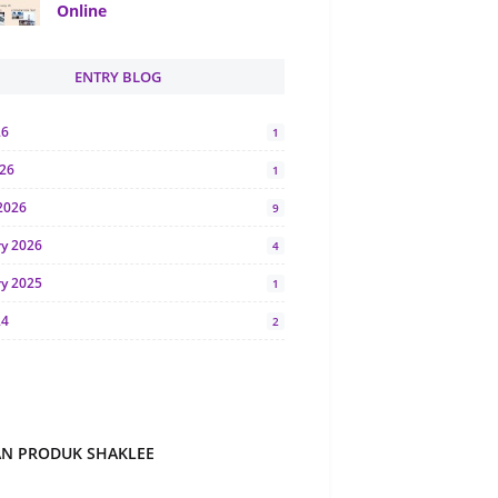
Online
ENTRY BLOG
26
1
026
1
2026
9
ry 2026
4
ry 2025
1
24
2
024
1
y 2024
5
r 2023
2
AN PRODUK SHAKLEE
23
7