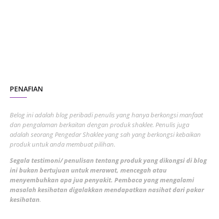
July 2023
7
June 2023
1
November 2022
1
October 2022
4
August 2022
2
PENAFIAN
July 2022
3
June 2022
1
Belog ini adalah blog peribadi penulis yang hanya berkongsi manfaat
May 2022
dan pengalaman berkaitan dengan produk shaklee. Penulis juga
3
adalah seorang Pengedar Shaklee yang sah yang berkongsi kebaikan
March 2022
3
produk untuk anda membuat pilihan.
February 2022
5
Segala testimoni/ penulisan tentang produk yang dikongsi di blog
ini bukan bertujuan untuk merawat, mencegah atau
January 2022
1
menyembuhkan apa jua penyakit. Pembaca yang mengalami
masalah kesihatan digalakkan mendapatkan nasihat dari pakar
December 2021
3
kesihatan
.
November 2021
1