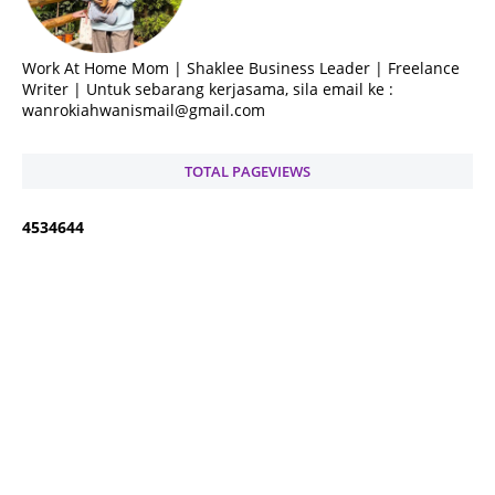
Work At Home Mom | Shaklee Business Leader | Freelance
Writer | Untuk sebarang kerjasama, sila email ke :
wanrokiahwanismail@gmail.com
TOTAL PAGEVIEWS
4
5
3
4
6
4
4