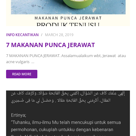
INFO KECANTIKAN
MARCH 28, 2019
7 MAKANAN PUNCA JERAWAT
7 MAKANAN PUNCA JERAWAT. Assalamualaikum wbt, Jerawat atau
acne vulgaris …
READ MORE