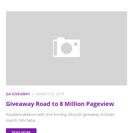
GA GIVEAWAY
MARCH 18, 2019
Giveaway Road to 8 Million Pageview
Assalamualaikum wbt, Jom korang, kita join giveaway di bulan
march. hihi Seba…
READ MORE