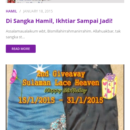
HAMIL
JANUARY 18, 2015
Di Sangka Hamil, Ikhtiar Sampai Jadi!
Assalamaualaikum wbt, Bismillahirrahmanirrahim. Allahuakbar, tak
sangka st…
READ MORE