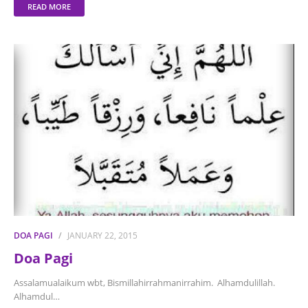
READ MORE
DOA PAGI
JANUARY 22, 2015
Doa Pagi
Assalamualaikum wbt, Bismillahirrahmanirrahim. Alhamdulillah.
Alhamdul…