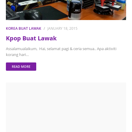
KOREA BUAT LAWAK
JANUARY 18, 2015
Kpop Buat Lawak
Assalamualaikum, Hai, selamat pagi & ceria semua.. Apa aktiviti
korang hari…
READ MORE