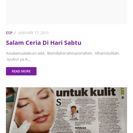
ESP
JANUARY 17, 2015
Salam Ceria Di Hari Sabtu
Assalamualaikum wbt, Bismillahirrahmanirrahim. Alhamdulillah,
syukur ya A…
READ MORE