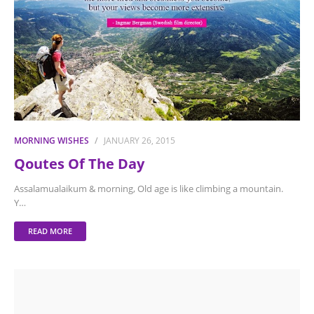
MORNING WISHES
JANUARY 26, 2015
Qoutes Of The Day
Assalamualaikum & morning, Old age is like climbing a mountain.
Y…
READ MORE