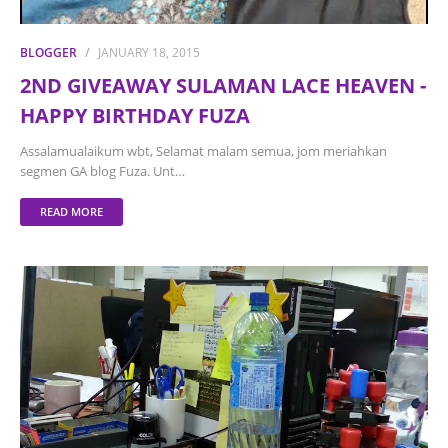
BLOGGER
JANUARY 18, 2015
2ND GIVEAWAY SULAMAN LACE HEAVEN -
HAPPY BIRTHDAY FUZA
Assalamualaikum wbt, Selamat malam semua, jom meriahkan
segmen GA blog Fuza. Unt…
READ MORE