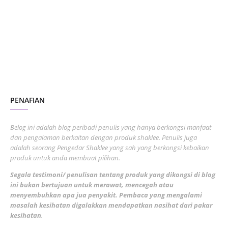
July 2023
7
June 2023
1
November 2022
1
October 2022
4
August 2022
2
PENAFIAN
July 2022
3
June 2022
1
Belog ini adalah blog peribadi penulis yang hanya berkongsi manfaat
May 2022
dan pengalaman berkaitan dengan produk shaklee. Penulis juga
3
adalah seorang Pengedar Shaklee yang sah yang berkongsi kebaikan
March 2022
3
produk untuk anda membuat pilihan.
February 2022
5
Segala testimoni/ penulisan tentang produk yang dikongsi di blog
ini bukan bertujuan untuk merawat, mencegah atau
January 2022
1
menyembuhkan apa jua penyakit. Pembaca yang mengalami
masalah kesihatan digalakkan mendapatkan nasihat dari pakar
December 2021
3
kesihatan
.
November 2021
1