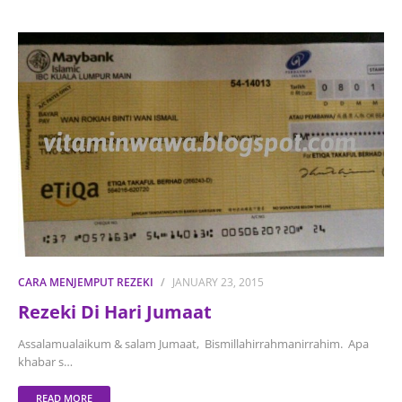
CARA MENJEMPUT REZEKI
JANUARY 23, 2015
Rezeki Di Hari Jumaat
Assalamualaikum & salam Jumaat, Bismillahirrahmanirrahim. Apa
khabar s…
READ MORE