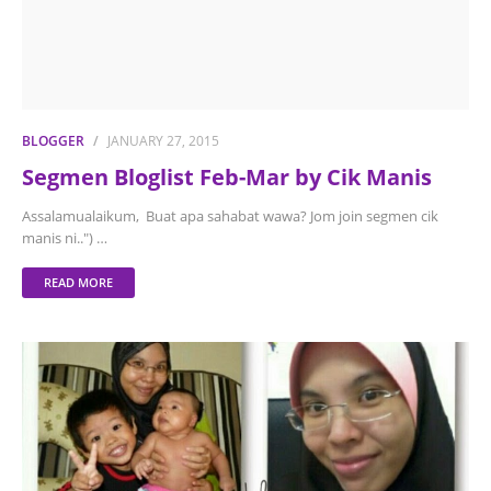
BLOGGER
JANUARY 27, 2015
Segmen Bloglist Feb-Mar by Cik Manis
Assalamualaikum, Buat apa sahabat wawa? Jom join segmen cik
manis ni..") …
READ MORE