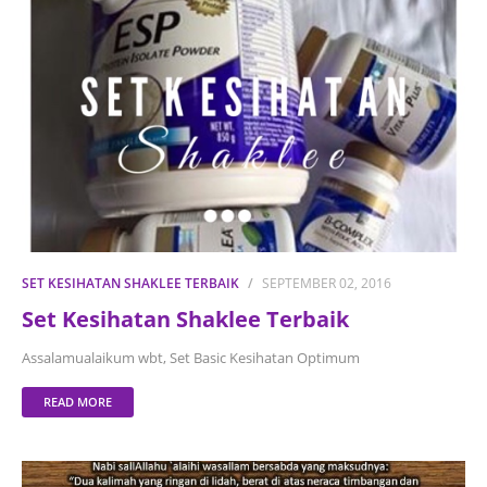
SET KESIHATAN SHAKLEE TERBAIK
SEPTEMBER 02, 2016
Set Kesihatan Shaklee Terbaik
Assalamualaikum wbt, Set Basic Kesihatan Optimum
READ MORE