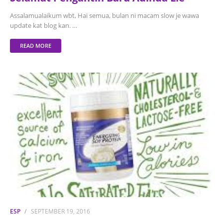
Assalamualaikum wbt, Hai semua, bulan ni macam slow je wawa
update kat blog kan. …
READ MORE
ESP
SEPTEMBER 19, 2016