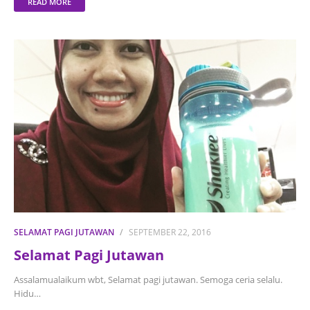
READ MORE
SELAMAT PAGI JUTAWAN
SEPTEMBER 22, 2016
Selamat Pagi Jutawan
Assalamualaikum wbt, Selamat pagi jutawan. Semoga ceria selalu.
Hidu…