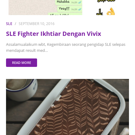
SLE
SEPTEMBER 10, 2016
SLE Fighter Ikhtiar Dengan Vivix
Assalamualaikum wbt, Kegembiraan seorang pengidap SLE selepas
mendapat result med…
READ MORE