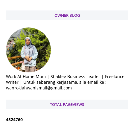
OWNER BLOG
Work At Home Mom | Shaklee Business Leader | Freelance
Writer | Untuk sebarang kerjasama, sila email ke :
wanrokiahwanismail@gmail.com
TOTAL PAGEVIEWS
4
5
2
4
7
6
0