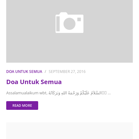
DOA UNTUK SEMUA
SEPTEMBER 27, 2016
Doa Untuk Semua
Assalamualaikum wbt, السَّلاَمُ عَلَيْكُمْ وَرَحْمَةُ اللهِ وَبَرَكَاتُهُ ُِ…
READ MORE