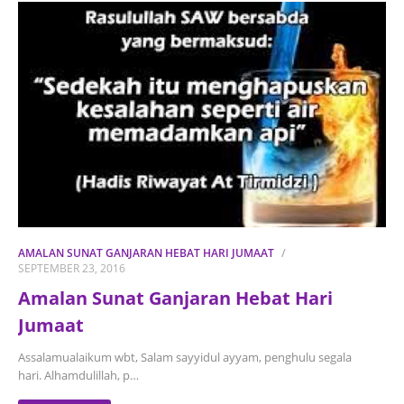
AMALAN SUNAT GANJARAN HEBAT HARI JUMAAT
SEPTEMBER 23, 2016
Amalan Sunat Ganjaran Hebat Hari
Jumaat
Assalamualaikum wbt, Salam sayyidul ayyam, penghulu segala
hari. Alhamdulillah, p…