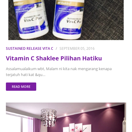
SUSTAINED RELEASE VITA C
SEPTEMBER 05, 2016
Vitamin C Shaklee Pilihan Hatiku
Assalamualaikum wbt, Malam ni kita nak mengarang kenapa
terjatuh hati kat &qu…
READ MORE