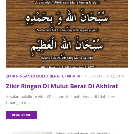
ZIKIR RINGAN DI MULUT BERAT DI AKHIRAT
SEPTEMBER 02, 2016
Zikir Ringan Di Mulut Berat Di Akhirat
Assalamualaikum wbt, #Pesanan Kalimah ringan di lidah, berat
timangan di …
READ MORE