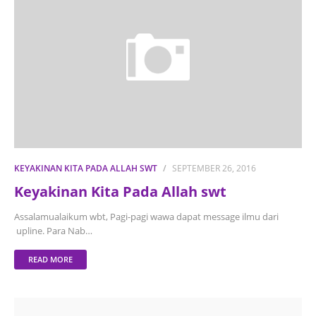
KEYAKINAN KITA PADA ALLAH SWT
SEPTEMBER 26, 2016
Keyakinan Kita Pada Allah swt
Assalamualaikum wbt, Pagi-pagi wawa dapat message ilmu dari
upline. Para Nab…
READ MORE