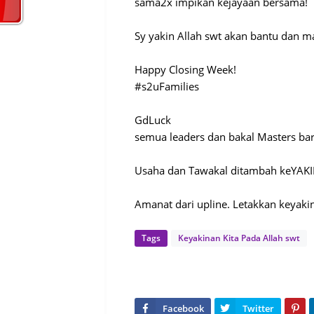
sama2x impikan kejayaan bersama!
Sy yakin Allah swt akan bantu dan 
Happy Closing Week!
#s2uFamilies
GdLuck
semua leaders dan bakal Masters ba
Usaha dan Tawakal ditambah keYAKIN
Amanat dari upline. Letakkan keyakin
Tags
Keyakinan Kita Pada Allah swt