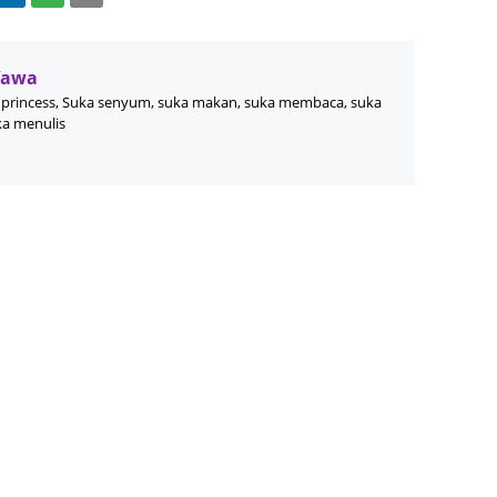
August
July 20
Wawa
May 20
princess, Suka senyum, suka makan, suka membaca, suka
ka menulis
April 2
March 
Februa
Januar
Decemb
Novemb
Octobe
Septem
August
July 20