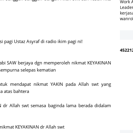
Work 
Leader
kerjas
wanro
 pagi Ustaz Asyraf di radio ikim pagi ni!
4
5
2
2
1
Nabi SAW berjaya dgn memperoleh nikmat KEYAKINAN
 sempurna selepas kematian
tuk mendapat nikmat YAKIN pada Allah swt yang
 atas bahtera
 dr Allah swt semasa baginda lama berada didalam
 nikmat KEYAKINAN dr Allah swt