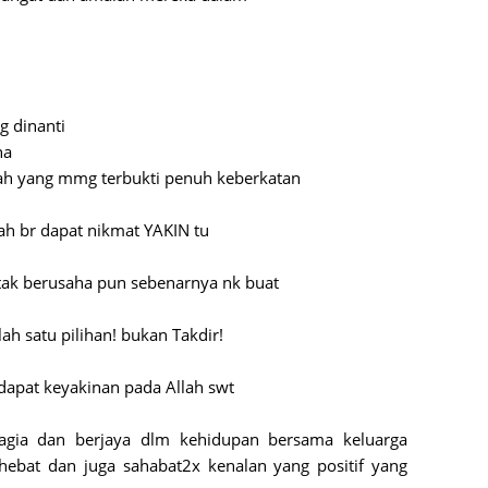
June 2
Novemb
Octobe
 dinanti
August
ha
nah yang mmg terbukti penuh keberkatan
July 20
June 2
ah br dapat nikmat YAKIN tu
May 20
tak berusaha pun sebenarnya nk buat
March 
Februa
ah satu pilihan! bukan Takdir!
Januar
ndapat keyakinan pada Allah swt
Decemb
agia dan berjaya dlm kehidupan bersama keluarga
Novemb
 hebat dan juga sahabat2x kenalan yang positif yang
Octobe