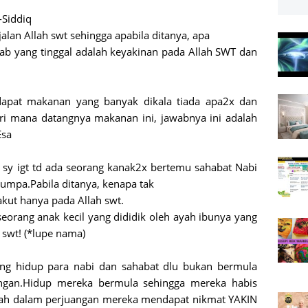
-Siddiq
alan Allah swt sehingga apabila ditanya, apa
wab yang tinggal adalah keyakinan pada Allah SWT dan
apat makanan yang banyak dikala tiada apa2x dan
dari mana datangnya makanan ini, jawabnya ini adalah
Esa
 sy igt td ada seorang kanak2x bertemu sahabat Nabi
umpa.Pabila ditanya, kenapa tak
Takut hanya pada Allah swt.
eorang anak kecil yang dididik oleh ayah ibunya yang
 swt! (*lupe nama)
yang hidup para nabi dan sahabat dlu bukan bermula
gan.Hidup mereka bermula sehingga mereka habis
rah dalam perjuangan mereka mendapat nikmat YAKIN