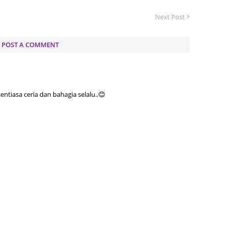
June 2
Next Post
May 20
April 2
POST A COMMENT
March 
Februa
Januar
tiasa ceria dan bahagia selalu..😊
Octobe
Septem
August
July 20
June 2
May 20
April 2