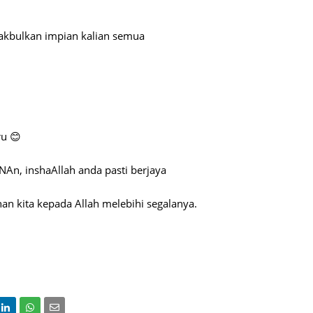
Septem
makbulkan impian kalian semua
August
July 20
June 2
May 20
ru 😊
April 2
March 
An, inshaAllah anda pasti berjaya
Februa
an kita kepada Allah melebihi segalanya.
Januar
Decemb
Novemb
Octobe
Septem