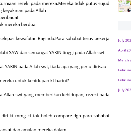
 kurniaan rezeki pada mereka.Mereka tidak putus sujud
g keyakinan pada Allah
beribadat
yak mereka berdoa
selepas kewafatan Baginda.Para sahabat terus bekerja
July 20
April 2
abi SAW dan semangat YAKIN tinggi pada Allah swt!
March 
t YAKIN pada Allah swt, tiada apa yang perlu dirisau
Februa
 mereka untuk kehidupan kt harini?
Februa
July 20
a Allah swt yang memberikan kehidupan, rezeki pada
June 2
Januar
 diri kt mmg kt tak boleh compare dgn para sahabat
Octobe
emangat dan amalan mereka dalam
July 20