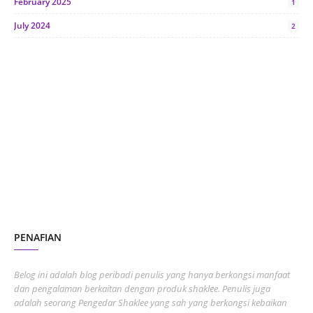
February 2025
1
July 2024
2
June 2024
1
January 2024
5
October 2023
2
July 2023
7
June 2023
1
November 2022
1
October 2022
4
August 2022
2
PENAFIAN
July 2022
3
June 2022
1
Belog ini adalah blog peribadi penulis yang hanya berkongsi manfaat
May 2022
dan pengalaman berkaitan dengan produk shaklee. Penulis juga
3
adalah seorang Pengedar Shaklee yang sah yang berkongsi kebaikan
March 2022
3