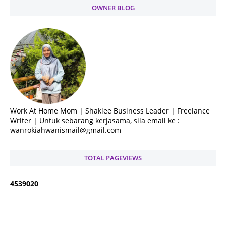
OWNER BLOG
Work At Home Mom | Shaklee Business Leader | Freelance
Writer | Untuk sebarang kerjasama, sila email ke :
wanrokiahwanismail@gmail.com
TOTAL PAGEVIEWS
4
5
3
9
0
2
0