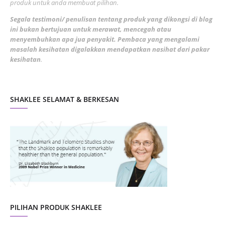
produk untuk anda membuat pilihan.
February 2022
5
Segala testimoni/ penulisan tentang produk yang dikongsi di blog
ini bukan bertujuan untuk merawat, mencegah atau
January 2022
1
menyembuhkan apa jua penyakit. Pembaca yang mengalami
masalah kesihatan digalakkan mendapatkan nasihat dari pakar
December 2021
3
kesihatan
.
November 2021
1
October 2021
5
SHAKLEE SELAMAT & BERKESAN
September 2021
10
August 2021
4
July 2021
22
June 2021
14
May 2021
1
April 2021
2
March 2021
5
PILIHAN PRODUK SHAKLEE
February 2021
4