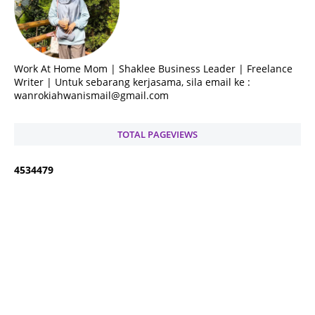
Work At Home Mom | Shaklee Business Leader | Freelance
Writer | Untuk sebarang kerjasama, sila email ke :
wanrokiahwanismail@gmail.com
TOTAL PAGEVIEWS
4
5
3
4
4
7
9