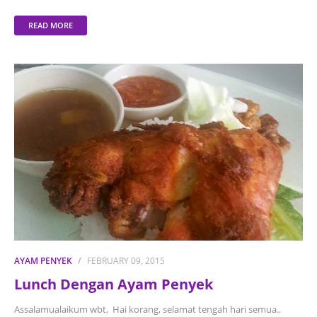
READ MORE
AYAM PENYEK
FEBRUARY 09, 2015
Lunch Dengan Ayam Penyek
Assalamualaikum wbt, Hai korang, selamat tengah hari semua..