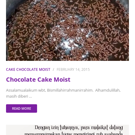
CAKE CHOCOLATE MOIST
FEBRUARY 14, 2015
Chocolate Cake Moist
Assalamualaikum wbt, Bismillahirrahmanirrahim. Alhamdulillah,
masih diberi …
READ MORE