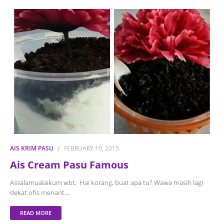
AIS KRIM PASU
FEBRUARY 10, 2015
Ais Cream Pasu Famous
Assalamualaikum wbt, Hai korang, buat apa tu? Wawa masih lagi
dekat ofis menant…
READ MORE