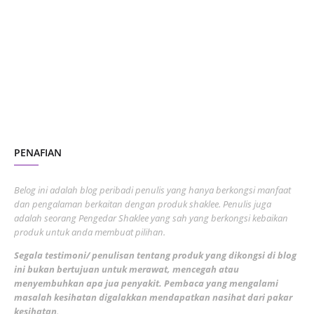
October 2023
2
July 2023
7
June 2023
1
November 2022
1
October 2022
4
August 2022
2
PENAFIAN
July 2022
3
June 2022
1
Belog ini adalah blog peribadi penulis yang hanya berkongsi manfaat
May 2022
dan pengalaman berkaitan dengan produk shaklee. Penulis juga
3
adalah seorang Pengedar Shaklee yang sah yang berkongsi kebaikan
March 2022
3
produk untuk anda membuat pilihan.
February 2022
5
Segala testimoni/ penulisan tentang produk yang dikongsi di blog
ini bukan bertujuan untuk merawat, mencegah atau
January 2022
1
menyembuhkan apa jua penyakit. Pembaca yang mengalami
masalah kesihatan digalakkan mendapatkan nasihat dari pakar
December 2021
3
kesihatan
.