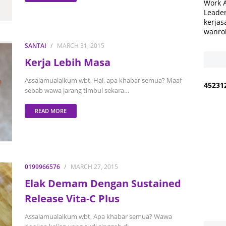
Work 
Leader
kerjas
wanro
SANTAI
MARCH 31, 2015
Kerja Lebih Masa
Assalamualaikum wbt, Hai, apa khabar semua? Maaf
4
5
2
3
1
sebab wawa jarang timbul sekara…
READ MORE
0199966576
MARCH 27, 2015
Elak Demam Dengan Sustained
Release Vita-C Plus
Assalamualaikum wbt, Apa khabar semua? Wawa