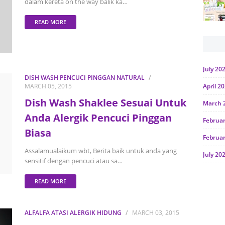
dalam kereta on the way balik ka…
READ MORE
July 20
DISH WASH PENCUCI PINGGAN NATURAL
MARCH 05, 2015
April 2
Dish Wash Shaklee Sesuai Untuk
March 
Anda Alergik Pencuci Pinggan
Februa
Biasa
Februa
Assalamualaikum wbt, Berita baik untuk anda yang
July 20
sensitif dengan pencuci atau sa…
June 2
READ MORE
Januar
Octobe
ALFALFA ATASI ALERGIK HIDUNG
MARCH 03, 2015
July 20