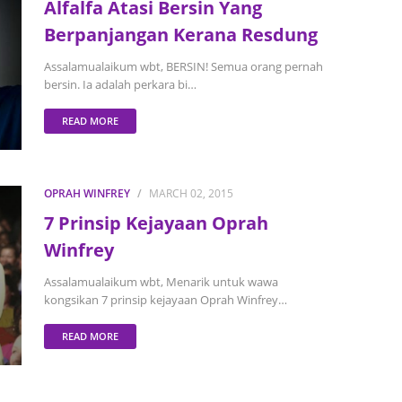
Alfalfa Atasi Bersin Yang
June 2
Berpanjangan Kerana Resdung
Novemb
Assalamualaikum wbt, BERSIN! Semua orang pernah
bersin. Ia adalah perkara bi…
Octobe
August
READ MORE
July 20
June 2
OPRAH WINFREY
MARCH 02, 2015
May 20
7 Prinsip Kejayaan Oprah
March 
Winfrey
Februa
Assalamualaikum wbt, Menarik untuk wawa
kongsikan 7 prinsip kejayaan Oprah Winfrey…
Januar
Decemb
READ MORE
Novemb
Octobe