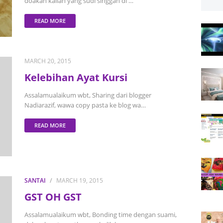
doakan kalian yang sudi singgah di …
READ MORE
MARCH 20, 2015
Kelebihan Ayat Kursi
Assalamualaikum wbt, Sharing dari blogger
Nadiarazif, wawa copy pasta ke blog wa…
READ MORE
SANTAI
MARCH 19, 2015
GST OH GST
Assalamualaikum wbt, Bonding time dengan suami,