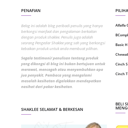
Septem
PENAFIAN
PILIH
August
Alfalfa
Belog ini adalah blog peribadi penulis yang hanya
July 20
berkongsi manfaat dan pengalaman berkaitan
BCompl
June 2
dengan produk shaklee. Penulis juga adalah
seorang Pengedar Shaklee yang sah yang berkongsi
Basic H
May 20
kebaikan produk untuk anda membuat pilihan.
Chewabl
April 2
Segala testimoni/ penulisan tentang produk
yang dikongsi di blog ini bukan bertujuan untuk
Cinch 
March 
merawat, mencegah atau menyembuhkan apa
Cinch T
Februa
jua penyakit. Pembaca yang mengalami
masalah kesihatan digalakkan mendapatkan
Collage
Januar
nasihat dari pakar kesihatan
.
CoqTrol
Decemb
DTX Co
BELI 
Novemb
MENGG
SHAKLEE SELAMAT & BERKESAN
Detoks
Octobe
ESP Sh
Septem