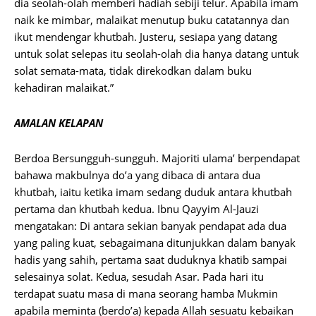
dia seolah-olah memberi hadiah sebiji telur. Apabila imam
naik ke mimbar, malaikat menutup buku catatannya dan
ikut mendengar khutbah. Justeru, sesiapa yang datang
untuk solat selepas itu seolah-olah dia hanya datang untuk
solat semata-mata, tidak direkodkan dalam buku
kehadiran malaikat.”
AMALAN KELAPAN
Berdoa Bersungguh-sungguh. Majoriti ulama’ berpendapat
bahawa makbulnya do’a yang dibaca di antara dua
khutbah, iaitu ketika imam sedang duduk antara khutbah
pertama dan khutbah kedua. Ibnu Qayyim Al-Jauzi
mengatakan: Di antara sekian banyak pendapat ada dua
yang paling kuat, sebagaimana ditunjukkan dalam banyak
hadis yang sahih, pertama saat duduknya khatib sampai
selesainya solat. Kedua, sesudah Asar. Pada hari itu
terdapat suatu masa di mana seorang hamba Mukmin
apabila meminta (berdo’a) kepada Allah sesuatu kebaikan