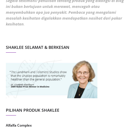
Segala testimoni/ penulisan tentang produk yang dikongsi di blog
ini bukan bertujuan untuk merawat, mencegah atau
January 2022
1
menyembuhkan apa jua penyakit. Pembaca yang mengalami
masalah kesihatan digalakkan mendapatkan nasihat dari pakar
December 2021
3
kesihatan
.
November 2021
1
October 2021
5
SHAKLEE SELAMAT & BERKESAN
September 2021
10
August 2021
4
July 2021
22
June 2021
14
May 2021
1
April 2021
2
March 2021
5
PILIHAN PRODUK SHAKLEE
February 2021
4
Alfalfa Complex
January 2021
4