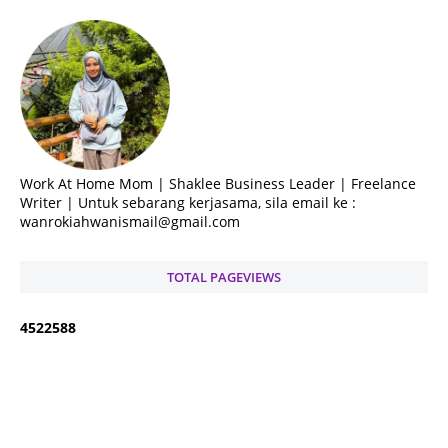
Work At Home Mom | Shaklee Business Leader | Freelance
Writer | Untuk sebarang kerjasama, sila email ke :
wanrokiahwanismail@gmail.com
TOTAL PAGEVIEWS
4
5
2
2
5
8
8