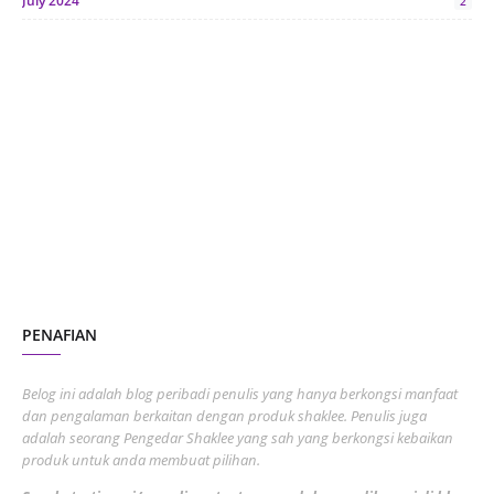
July 2024
2
June 2024
1
January 2024
5
October 2023
2
July 2023
7
June 2023
1
November 2022
1
October 2022
4
August 2022
2
PENAFIAN
July 2022
3
June 2022
1
Belog ini adalah blog peribadi penulis yang hanya berkongsi manfaat
May 2022
dan pengalaman berkaitan dengan produk shaklee. Penulis juga
3
adalah seorang Pengedar Shaklee yang sah yang berkongsi kebaikan
March 2022
3
produk untuk anda membuat pilihan.
February 2022
5