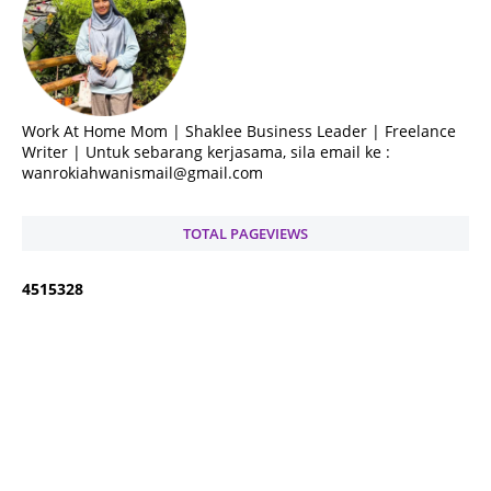
Work At Home Mom | Shaklee Business Leader | Freelance
Writer | Untuk sebarang kerjasama, sila email ke :
wanrokiahwanismail@gmail.com
TOTAL PAGEVIEWS
4
5
1
5
3
2
8