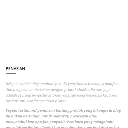
January 2024
5
October 2023
2
July 2023
7
June 2023
1
November 2022
1
October 2022
4
August 2022
2
PENAFIAN
July 2022
3
June 2022
1
Belog ini adalah blog peribadi penulis yang hanya berkongsi manfaat
May 2022
dan pengalaman berkaitan dengan produk shaklee. Penulis juga
3
adalah seorang Pengedar Shaklee yang sah yang berkongsi kebaikan
March 2022
3
produk untuk anda membuat pilihan.
February 2022
5
Segala testimoni/ penulisan tentang produk yang dikongsi di blog
ini bukan bertujuan untuk merawat, mencegah atau
January 2022
1
menyembuhkan apa jua penyakit. Pembaca yang mengalami
masalah kesihatan digalakkan mendapatkan nasihat dari pakar
December 2021
3