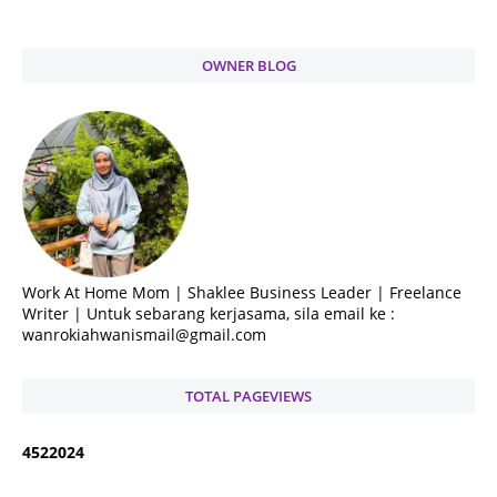
OWNER BLOG
Work At Home Mom | Shaklee Business Leader | Freelance
Writer | Untuk sebarang kerjasama, sila email ke :
wanrokiahwanismail@gmail.com
TOTAL PAGEVIEWS
4
5
2
2
0
2
4