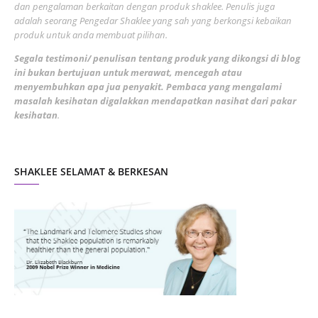
May 2022
dan pengalaman berkaitan dengan produk shaklee. Penulis juga
3
adalah seorang Pengedar Shaklee yang sah yang berkongsi kebaikan
March 2022
3
produk untuk anda membuat pilihan.
February 2022
5
Segala testimoni/ penulisan tentang produk yang dikongsi di blog
ini bukan bertujuan untuk merawat, mencegah atau
January 2022
1
menyembuhkan apa jua penyakit. Pembaca yang mengalami
masalah kesihatan digalakkan mendapatkan nasihat dari pakar
December 2021
3
kesihatan
.
November 2021
1
October 2021
5
SHAKLEE SELAMAT & BERKESAN
September 2021
10
August 2021
4
July 2021
22
June 2021
14
May 2021
1
April 2021
2