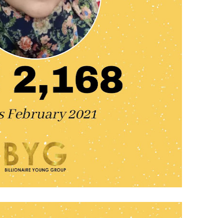
June 2
Novemb
Octobe
August
July 20
June 2
May 20
March 
Februa
Januar
Decemb
Novemb
Octobe