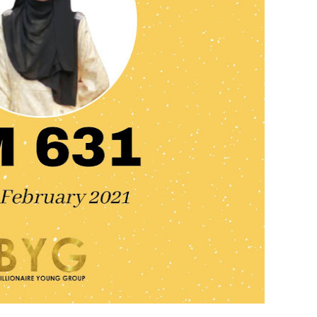
June 2
May 20
April 2
March 
Februa
Januar
Octobe
Septem
August
July 20
June 2
May 20
April 2