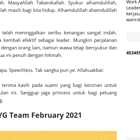
Work 
ah. MasyaAllah Tabarokallah.
Syukur alhamdulillah,
Leader
llah masih bagi kita hidup.
Alhamdulillah ahamdulillah
kerjas
wanro
y telah meninggalkan seribu kenangan sangat indah.
 kembali efektif sebagai leader. Mungkin perjalanan
 dengan orang lain, namun wawa tetap bersyukur dan
4
5
3
4
5
mua ini penuh dengan hikmah.
pa. Speechless. Tak sangka pun ye. Allahuakbar.
 terima kasih pada suami yang bagi keizinan untuk
lan ini. Sanggup jaga princess untuk bagi peluang
g.
YG Team February 2021