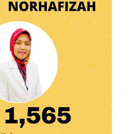
Septem
August
July 20
June 2
May 20
April 2
March 
Februa
Januar
Decemb
Novemb
Octobe
Septem