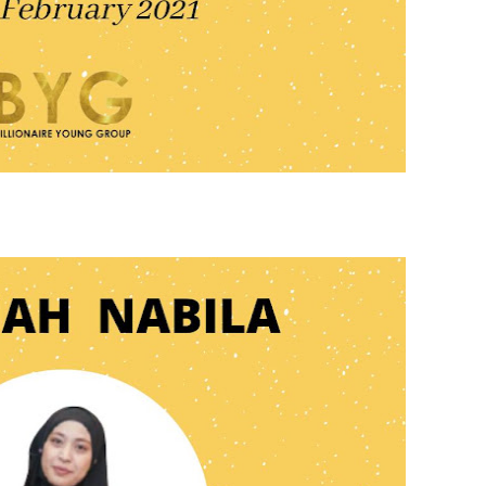
August
July 20
May 20
April 2
March 
Februa
Januar
Decemb
Novemb
Octobe
Septem
August
July 20