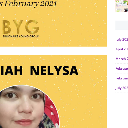
July 20
April 2
March 
Februa
Februa
July 20
June 2
Januar
Octobe
July 20