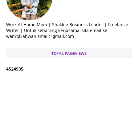
Work At Home Mom | Shaklee Business Leader | Freelance
Writer | Untuk sebarang kerjasama, sila email ke :
wanrokiahwanismail@gmail.com
TOTAL PAGEVIEWS
4
5
2
4
9
3
5