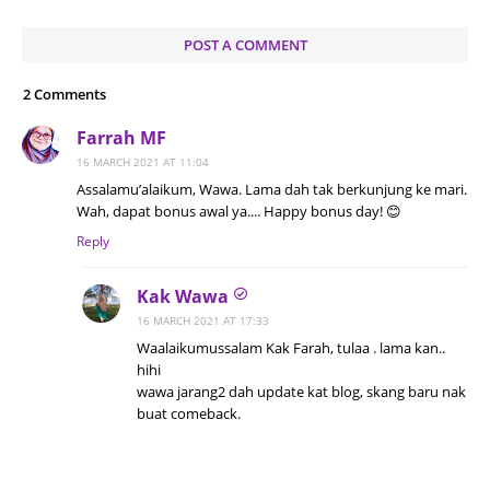
POST A COMMENT
2 Comments
Farrah MF
16 MARCH 2021 AT 11:04
Assalamu’alaikum, Wawa. Lama dah tak berkunjung ke mari.
Wah, dapat bonus awal ya.... Happy bonus day! 😊
Reply
Kak Wawa
16 MARCH 2021 AT 17:33
Waalaikumussalam Kak Farah, tulaa . lama kan..
hihi
wawa jarang2 dah update kat blog, skang baru nak
buat comeback.