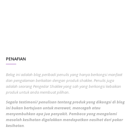
July 2023
7
June 2023
1
November 2022
1
October 2022
4
August 2022
2
PENAFIAN
July 2022
3
June 2022
1
Belog ini adalah blog peribadi penulis yang hanya berkongsi manfaat
May 2022
dan pengalaman berkaitan dengan produk shaklee. Penulis juga
3
adalah seorang Pengedar Shaklee yang sah yang berkongsi kebaikan
March 2022
3
produk untuk anda membuat pilihan.
February 2022
5
Segala testimoni/ penulisan tentang produk yang dikongsi di blog
ini bukan bertujuan untuk merawat, mencegah atau
January 2022
1
menyembuhkan apa jua penyakit. Pembaca yang mengalami
masalah kesihatan digalakkan mendapatkan nasihat dari pakar
December 2021
3
kesihatan
.
November 2021
1