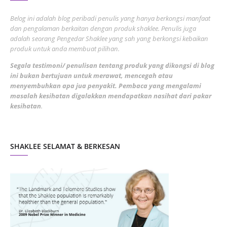
June 2022
1
Belog ini adalah blog peribadi penulis yang hanya berkongsi manfaat
May 2022
dan pengalaman berkaitan dengan produk shaklee. Penulis juga
3
adalah seorang Pengedar Shaklee yang sah yang berkongsi kebaikan
March 2022
3
produk untuk anda membuat pilihan.
February 2022
5
Segala testimoni/ penulisan tentang produk yang dikongsi di blog
ini bukan bertujuan untuk merawat, mencegah atau
January 2022
1
menyembuhkan apa jua penyakit. Pembaca yang mengalami
masalah kesihatan digalakkan mendapatkan nasihat dari pakar
December 2021
3
kesihatan
.
November 2021
1
October 2021
5
SHAKLEE SELAMAT & BERKESAN
September 2021
10
August 2021
4
July 2021
22
June 2021
14
May 2021
1