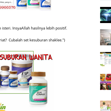
steri. InsyaAllah hasilnya lebih positif.
iat? Cubalah set kesuburan shaklee.")