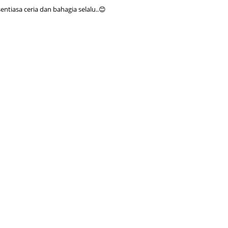
tiasa ceria dan bahagia selalu..😊
July 20
May 20
April 2
March 
Februa
Januar
Decemb
Novemb
Octobe
Septem
August
July 20
June 2