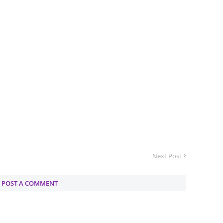
Septem
August
July 20
June 2
May 20
April 2
March 
Februa
Januar
Decemb
Next Post
Novemb
POST A COMMENT
Octobe
Septem
August