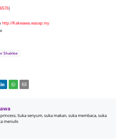
June 2
6576
)
Novemb
u
http://Kakwawa.wasap.my
Octobe
ai
August
July 20
ur Shaklee
June 2
May 20
March 
Februa
Januar
Wawa
Decemb
princess, Suka senyum, suka makan, suka membaca, suka
Novemb
ka menulis
Octobe