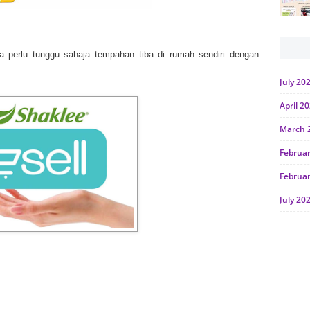
perlu tunggu sahaja tempahan tiba di rumah sendiri dengan
July 20
April 2
March 
Februa
Februa
July 20
June 2
Januar
Octobe
July 20