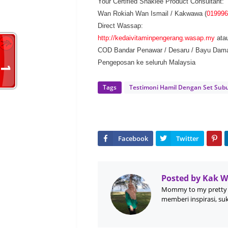
Your Certified Shaklee Product Consultant:
Wan Rokiah Wan Ismail / Kakwawa (
019996
Direct Wassap:
http://kedaivitaminpengerang.wasap.my
ata
COD Bandar Penawar / Desaru / Bayu Dam
Pengeposan ke seluruh Malaysia
Tags
Testimoni Hamil Dengan Set Sub
Posted by
Kak 
Mommy to my pretty 
memberi inspirasi, su