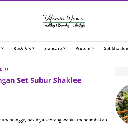
ResV-Vix
Skincare
Protein
Set Shakle
AKLEE
ngan Set Subur Shaklee
 rumahtangga, pastinya seorang wanita mendambakan