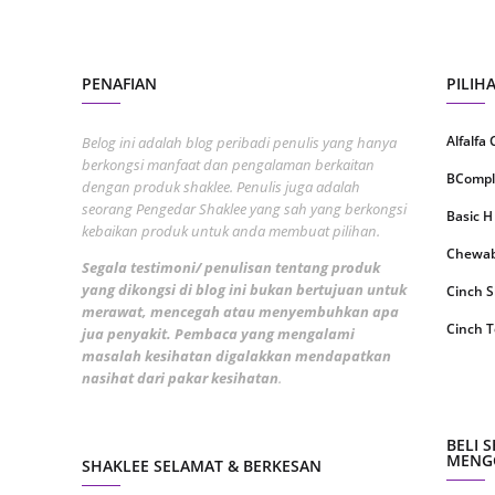
May 20
April 2
PENAFIAN
PILIH
March 
Alfalfa
Belog ini adalah blog peribadi penulis yang hanya
Februa
berkongsi manfaat dan pengalaman berkaitan
BCompl
Januar
dengan produk shaklee. Penulis juga adalah
seorang Pengedar Shaklee yang sah yang berkongsi
Basic H
Octobe
kebaikan produk untuk anda membuat pilihan.
Chewabl
Septem
Segala testimoni/ penulisan tentang produk
yang dikongsi di blog ini bukan bertujuan untuk
Cinch 
August
merawat, mencegah atau menyembuhkan apa
Cinch T
July 20
jua penyakit. Pembaca yang mengalami
masalah kesihatan digalakkan mendapatkan
Collage
June 2
nasihat dari pakar kesihatan
.
CoqTrol
May 20
DTX Co
April 2
BELI 
MENGG
SHAKLEE SELAMAT & BERKESAN
Detoks
March 