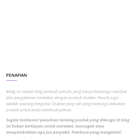
January 2024
5
October 2023
2
July 2023
7
June 2023
1
November 2022
1
October 2022
4
August 2022
2
PENAFIAN
July 2022
3
June 2022
1
Belog ini adalah blog peribadi penulis yang hanya berkongsi manfaat
May 2022
dan pengalaman berkaitan dengan produk shaklee. Penulis juga
3
adalah seorang Pengedar Shaklee yang sah yang berkongsi kebaikan
March 2022
3
produk untuk anda membuat pilihan.
February 2022
5
Segala testimoni/ penulisan tentang produk yang dikongsi di blog
ini bukan bertujuan untuk merawat, mencegah atau
January 2022
1
menyembuhkan apa jua penyakit. Pembaca yang mengalami