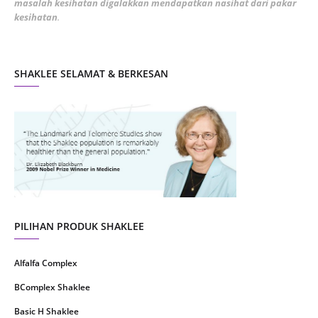
masalah kesihatan digalakkan mendapatkan nasihat dari pakar
December 2021
3
kesihatan
.
November 2021
1
October 2021
5
SHAKLEE SELAMAT & BERKESAN
September 2021
10
August 2021
4
July 2021
22
June 2021
14
May 2021
1
April 2021
2
March 2021
5
PILIHAN PRODUK SHAKLEE
February 2021
4
Alfalfa Complex
January 2021
4
BComplex Shaklee
December 2020
13
Basic H Shaklee
November 2020
8