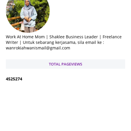
Work At Home Mom | Shaklee Business Leader | Freelance
Writer | Untuk sebarang kerjasama, sila email ke :
wanrokiahwanismail@gmail.com
TOTAL PAGEVIEWS
4
5
2
5
2
7
4