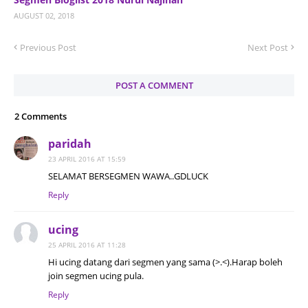
AUGUST 02, 2018
Previous Post
Next Post
POST A COMMENT
2 Comments
paridah
23 APRIL 2016 AT 15:59
SELAMAT BERSEGMEN WAWA..GDLUCK
Reply
ucing
25 APRIL 2016 AT 11:28
Hi ucing datang dari segmen yang sama (>.<).Harap boleh
join segmen ucing pula.
Reply