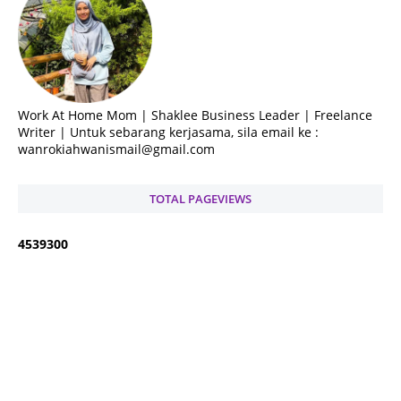
Work At Home Mom | Shaklee Business Leader | Freelance
Writer | Untuk sebarang kerjasama, sila email ke :
wanrokiahwanismail@gmail.com
TOTAL PAGEVIEWS
4
5
3
9
3
0
0