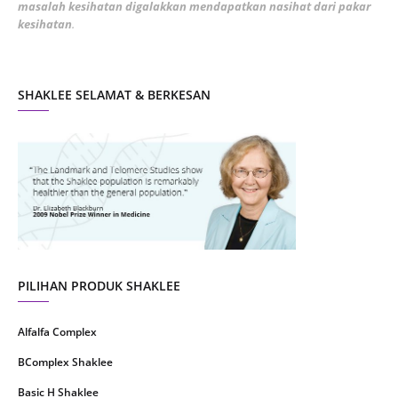
masalah kesihatan digalakkan mendapatkan nasihat dari pakar
December 2021
3
kesihatan
.
November 2021
1
October 2021
5
SHAKLEE SELAMAT & BERKESAN
September 2021
10
August 2021
4
July 2021
22
June 2021
14
May 2021
1
April 2021
2
March 2021
5
PILIHAN PRODUK SHAKLEE
February 2021
4
Alfalfa Complex
January 2021
4
BComplex Shaklee
December 2020
13
Basic H Shaklee