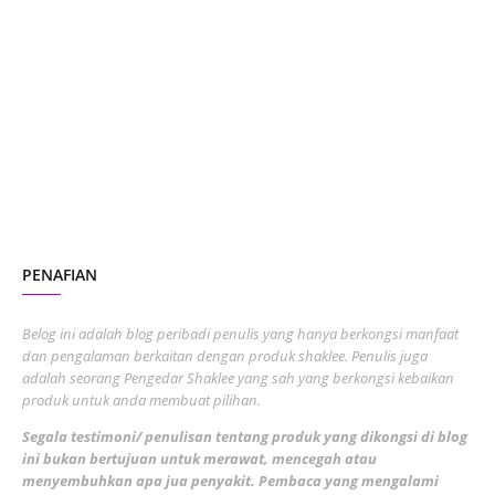
January 2024
5
October 2023
2
July 2023
7
June 2023
1
November 2022
1
October 2022
4
August 2022
2
PENAFIAN
July 2022
3
June 2022
1
Belog ini adalah blog peribadi penulis yang hanya berkongsi manfaat
May 2022
dan pengalaman berkaitan dengan produk shaklee. Penulis juga
3
adalah seorang Pengedar Shaklee yang sah yang berkongsi kebaikan
March 2022
3
produk untuk anda membuat pilihan.
February 2022
5
Segala testimoni/ penulisan tentang produk yang dikongsi di blog
ini bukan bertujuan untuk merawat, mencegah atau
January 2022
1
menyembuhkan apa jua penyakit. Pembaca yang mengalami