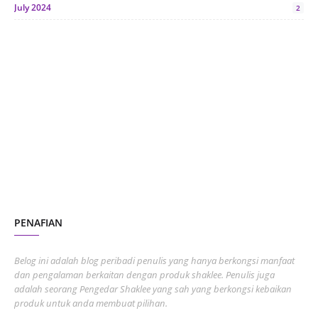
July 2024
2
June 2024
1
January 2024
5
October 2023
2
July 2023
7
June 2023
1
November 2022
1
October 2022
4
August 2022
2
PENAFIAN
July 2022
3
June 2022
1
Belog ini adalah blog peribadi penulis yang hanya berkongsi manfaat
May 2022
dan pengalaman berkaitan dengan produk shaklee. Penulis juga
3
adalah seorang Pengedar Shaklee yang sah yang berkongsi kebaikan
March 2022
3
produk untuk anda membuat pilihan.