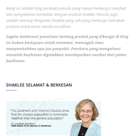
June 2022
1
Belog ini adalah blog peribadi penulis yang hanya berkongsi manfaat
May 2022
dan pengalaman berkaitan dengan produk shaklee. Penulis juga
3
adalah seorang Pengedar Shaklee yang sah yang berkongsi kebaikan
March 2022
3
produk untuk anda membuat pilihan.
February 2022
5
Segala testimoni/ penulisan tentang produk yang dikongsi di blog
ini bukan bertujuan untuk merawat, mencegah atau
January 2022
1
menyembuhkan apa jua penyakit. Pembaca yang mengalami
masalah kesihatan digalakkan mendapatkan nasihat dari pakar
December 2021
3
kesihatan
.
November 2021
1
October 2021
5
SHAKLEE SELAMAT & BERKESAN
September 2021
10
August 2021
4
July 2021
22
June 2021
14
May 2021
1