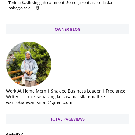
Terima Kasih singgah comment. Semoga sentiasa ceria dan
bahagia selalu..😊
OWNER BLOG
Work At Home Mom | Shaklee Business Leader | Freelance
Writer | Untuk sebarang kerjasama, sila email ke :
wanrokiahwanismail@gmail.com
TOTAL PAGEVIEWS
4
5
3
6
9
2
7