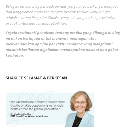
June 2022
1
Belog ini adalah blog peribadi penulis yang hanya berkongsi manfaat
May 2022
dan pengalaman berkaitan dengan produk shaklee. Penulis juga
3
adalah seorang Pengedar Shaklee yang sah yang berkongsi kebaikan
March 2022
3
produk untuk anda membuat pilihan.
February 2022
5
Segala testimoni/ penulisan tentang produk yang dikongsi di blog
ini bukan bertujuan untuk merawat, mencegah atau
January 2022
1
menyembuhkan apa jua penyakit. Pembaca yang mengalami
masalah kesihatan digalakkan mendapatkan nasihat dari pakar
December 2021
3
kesihatan
.
November 2021
1
October 2021
5
SHAKLEE SELAMAT & BERKESAN
September 2021
10
August 2021
4
July 2021
22
June 2021
14
May 2021
1
April 2021