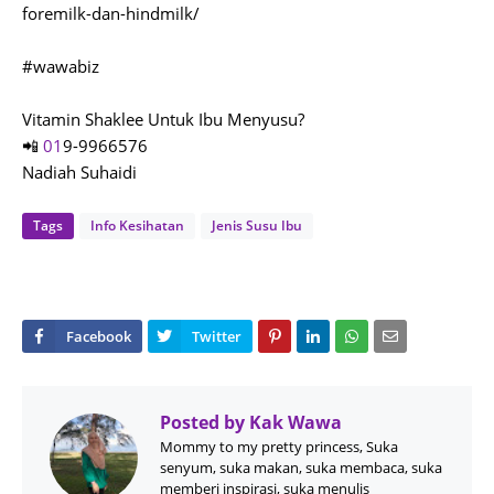
foremilk-dan-hindmilk/
#wawabiz
Vitamin Shaklee Untuk Ibu Menyusu?
📲
01
9-9966576
Nadiah Suhaidi
Tags
Info Kesihatan
Jenis Susu Ibu
Posted by
Kak Wawa
Mommy to my pretty princess, Suka
senyum, suka makan, suka membaca, suka
memberi inspirasi, suka menulis