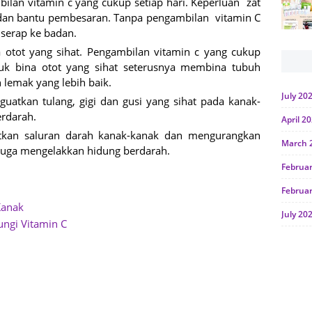
ilan vitamin c yang cukup setiap hari. Keperluan zat
dan bantu pembesaran. Tanpa pengambilan vitamin C
iserap ke badan.
tot yang sihat. Pengambilan vitamin c yang cukup
k bina otot yang sihat seterusnya membina tubuh
lemak yang lebih baik.
July 20
atkan tulang, gigi dan gusi yang sihat pada kanak-
erdarah.
April 2
kan saluran darah kanak-kanak dan mengurangkan
March 
a juga mengelakkan hidung berdarah.
Februa
Februa
Kanak
July 20
ngi Vitamin C
June 2
Januar
Octobe
July 20