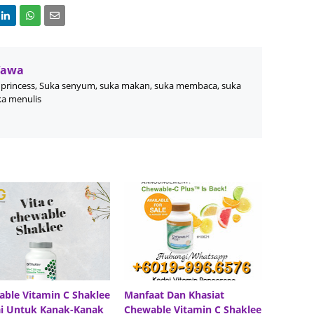
June 2
Novemb
Wawa
Octobe
princess, Suka senyum, suka makan, suka membaca, suka
August
ka menulis
July 20
June 2
May 20
March 
Februa
Januar
Decemb
Novemb
ble Vitamin C Shaklee
Manfaat Dan Khasiat
Octobe
i Untuk Kanak-Kanak
Chewable Vitamin C Shaklee