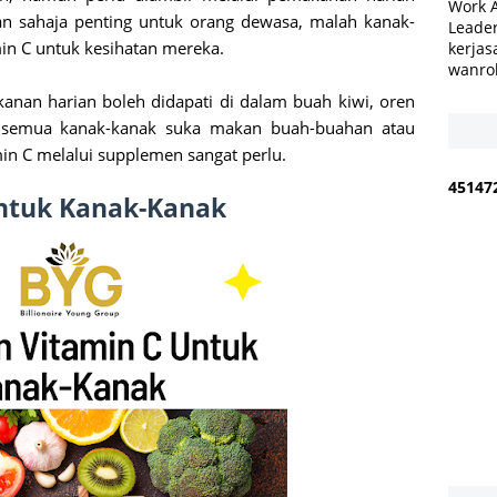
Work 
n sahaja penting untuk orang dewasa, malah kanak-
Leader
in C untuk kesihatan mereka.
kerjas
wanro
nan harian boleh didapati di dalam buah kiwi, oren
ak semua kanak-kanak suka makan buah-buahan atau
min C melalui supplemen sangat perlu.
4
5
1
4
7
ntuk Kanak-Kanak