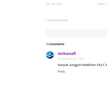
JULY 03, 2022
JUNE 12
Previous Post
1 Comments
mrhanafi
10 JULY 2022 AT 17:09
banyak sungguh kelebihan Vita C i
Reply