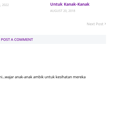
Untuk Kanak-Kanak
, 2022
Septem
AUGUST 20, 2018
August
Next Post
July 20
June 2
POST A COMMENT
May 20
April 2
March 
Februa
ni...wajar anak-anak ambik untuk kesihatan mereka
Januar
Decemb
Novemb
Octobe
Septem