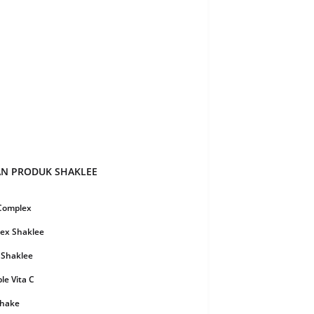
 2020
6
20
8
20
19
020
51
2020
28
ry 2020
8
y 2020
3
AN PRODUK SHAKLEE
er 2019
3
er 2019
16
 Complex
r 2019
12
ex Shaklee
ber 2019
7
 Shaklee
 2019
11
e Vita C
19
7
Shake