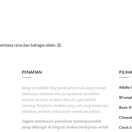
August
July 20
May 20
April 2
tiasa ceria dan bahagia selalu..😊
March 
Februa
Januar
PENAFIAN
PILIH
Decemb
Novemb
Alfalfa
Belog ini adalah blog peribadi penulis yang hanya
berkongsi manfaat dan pengalaman berkaitan
Octobe
BCompl
dengan produk shaklee. Penulis juga adalah
seorang Pengedar Shaklee yang sah yang berkongsi
Septem
Basic H
kebaikan produk untuk anda membuat pilihan.
August
Chewabl
Segala testimoni/ penulisan tentang produk
July 20
yang dikongsi di blog ini bukan bertujuan untuk
Cinch 