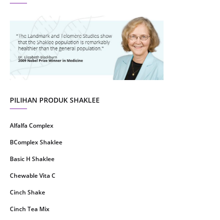
August 2021
4
July 2021
22
June 2021
14
May 2021
1
April 2021
2
March 2021
5
PILIHAN PRODUK SHAKLEE
February 2021
4
Alfalfa Complex
January 2021
4
BComplex Shaklee
December 2020
13
Basic H Shaklee
November 2020
8
Chewable Vita C
October 2020
16
Cinch Shake
September 2020
9
Cinch Tea Mix
August 2020
6