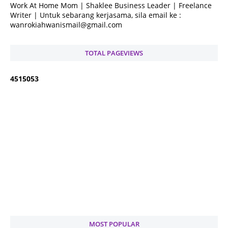
Work At Home Mom | Shaklee Business Leader | Freelance
Writer | Untuk sebarang kerjasama, sila email ke :
wanrokiahwanismail@gmail.com
TOTAL PAGEVIEWS
4
5
1
5
0
5
3
MOST POPULAR