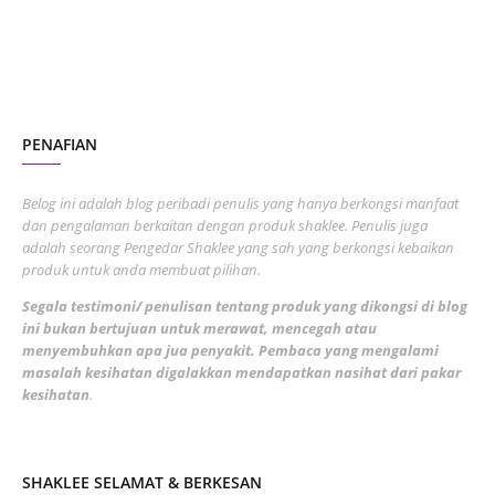
November 2022
1
October 2022
4
August 2022
2
PENAFIAN
July 2022
3
June 2022
1
Belog ini adalah blog peribadi penulis yang hanya berkongsi manfaat
May 2022
dan pengalaman berkaitan dengan produk shaklee. Penulis juga
3
adalah seorang Pengedar Shaklee yang sah yang berkongsi kebaikan
March 2022
3
produk untuk anda membuat pilihan.
February 2022
5
Segala testimoni/ penulisan tentang produk yang dikongsi di blog
ini bukan bertujuan untuk merawat, mencegah atau
January 2022
1
menyembuhkan apa jua penyakit. Pembaca yang mengalami
masalah kesihatan digalakkan mendapatkan nasihat dari pakar
December 2021
3
kesihatan
.
November 2021
1
October 2021
5
SHAKLEE SELAMAT & BERKESAN
September 2021
10