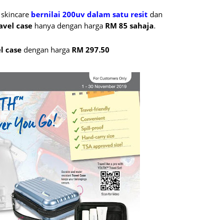
August
 skincare
bernilai 200uv dalam satu resit
dan
avel case
hanya dengan harga
RM 85 sahaja
.
July 20
May 20
l case
dengan harga
RM 297.50
April 2
March 
Februa
Januar
Decemb
Novemb
Octobe
Septem
August
July 20