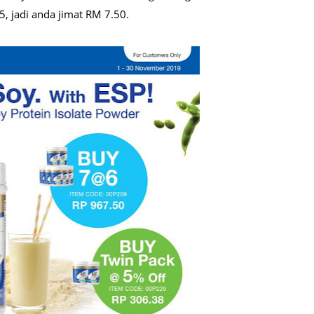
, jadi anda jimat RM 7.50.
June 2
Novemb
Octobe
August
July 20
June 2
May 20
March 
Februa
Januar
Decemb
Novemb
Octobe