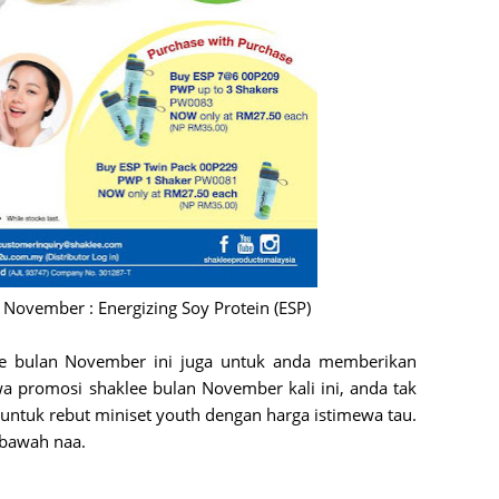
Septem
August
July 20
June 2
May 20
April 2
March 
Februa
November : Energizing Soy Protein (ESP)
Januar
lee bulan November ini juga untuk anda memberikan
Decemb
wa promosi shaklee bulan November kali ini, anda tak
Novemb
 untuk rebut miniset youth dengan harga istimewa tau.
ibawah naa.
Octobe
Septem