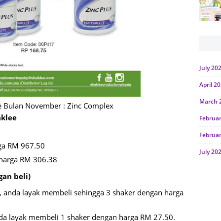
July 20
April 2
March 
e Bulan November : Zinc Complex
aklee
Februa
Februa
ga RM 967.50
July 20
 harga RM 306.38
June 2
an beli)
Januar
1, anda layak membeli sehingga 3 shaker dengan harga
Octobe
nda layak membeli 1 shaker dengan harga RM 27.50.
July 20