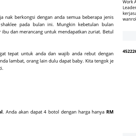
Work 
Leader
kerjas
a nak berkongsi dengan anda semua beberapa jenis
wanro
shaklee pada bulan ini. Mungkin kebetulan bulan
 ibu dan merancang untuk mendapatkan zuriat. Betul
4
5
2
2
2
gat tepat untuk anda dan wajib anda rebut dengan
nda lambat, orang lain dulu dapat baby. Kita tengok je
i.
r
ol
. Anda akan dapat 4 botol dengan harga hanya
RM