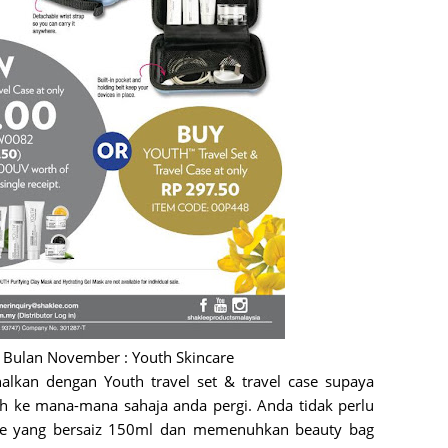
June 2
May 20
April 2
March 
Februa
Januar
Octobe
Septem
August
July 20
June 2
 Bulan November : Youth Skincare
alkan dengan Youth travel set & travel case supaya
May 20
 ke mana-mana sahaja anda pergi. Anda tidak perlu
April 2
are yang bersaiz 150ml dan memenuhkan beauty bag