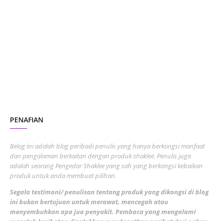
January 2024
5
October 2023
2
July 2023
7
June 2023
1
November 2022
1
October 2022
4
August 2022
2
PENAFIAN
July 2022
3
June 2022
1
Belog ini adalah blog peribadi penulis yang hanya berkongsi manfaat
May 2022
dan pengalaman berkaitan dengan produk shaklee. Penulis juga
3
adalah seorang Pengedar Shaklee yang sah yang berkongsi kebaikan
March 2022
3
produk untuk anda membuat pilihan.
February 2022
5
Segala testimoni/ penulisan tentang produk yang dikongsi di blog
ini bukan bertujuan untuk merawat, mencegah atau
January 2022
1
menyembuhkan apa jua penyakit. Pembaca yang mengalami