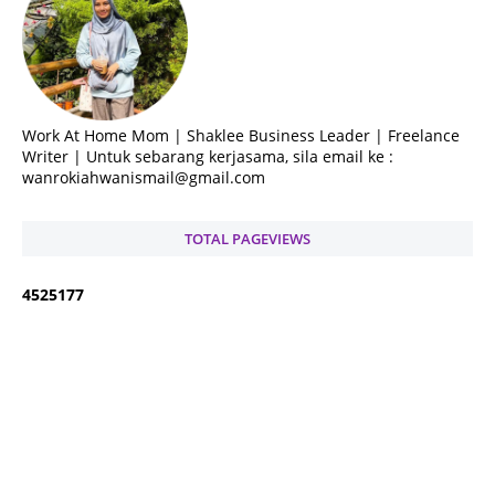
Work At Home Mom | Shaklee Business Leader | Freelance
Writer | Untuk sebarang kerjasama, sila email ke :
wanrokiahwanismail@gmail.com
TOTAL PAGEVIEWS
4
5
2
5
1
7
7