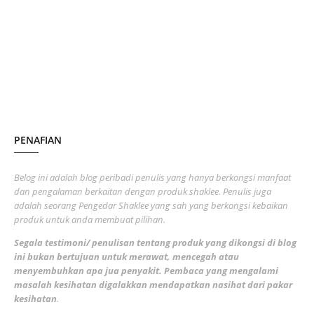
July 2023
7
June 2023
1
November 2022
1
October 2022
4
August 2022
2
PENAFIAN
July 2022
3
June 2022
1
Belog ini adalah blog peribadi penulis yang hanya berkongsi manfaat
May 2022
dan pengalaman berkaitan dengan produk shaklee. Penulis juga
3
adalah seorang Pengedar Shaklee yang sah yang berkongsi kebaikan
March 2022
3
produk untuk anda membuat pilihan.
February 2022
5
Segala testimoni/ penulisan tentang produk yang dikongsi di blog
ini bukan bertujuan untuk merawat, mencegah atau
January 2022
1
menyembuhkan apa jua penyakit. Pembaca yang mengalami
masalah kesihatan digalakkan mendapatkan nasihat dari pakar
December 2021
3
kesihatan
.
November 2021
1