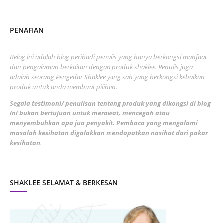
August 2022
2
PENAFIAN
July 2022
3
June 2022
1
Belog ini adalah blog peribadi penulis yang hanya berkongsi manfaat
May 2022
dan pengalaman berkaitan dengan produk shaklee. Penulis juga
3
adalah seorang Pengedar Shaklee yang sah yang berkongsi kebaikan
March 2022
3
produk untuk anda membuat pilihan.
February 2022
5
Segala testimoni/ penulisan tentang produk yang dikongsi di blog
ini bukan bertujuan untuk merawat, mencegah atau
January 2022
1
menyembuhkan apa jua penyakit. Pembaca yang mengalami
masalah kesihatan digalakkan mendapatkan nasihat dari pakar
December 2021
3
kesihatan
.
November 2021
1
October 2021
5
SHAKLEE SELAMAT & BERKESAN
September 2021
10
August 2021
4
July 2021
22