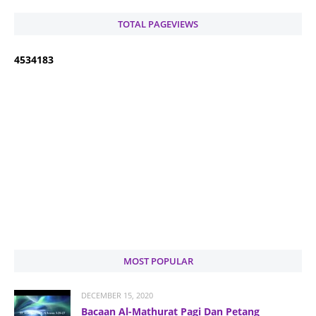
TOTAL PAGEVIEWS
4
5
3
4
1
8
3
MOST POPULAR
DECEMBER 15, 2020
Bacaan Al-Mathurat Pagi Dan Petang