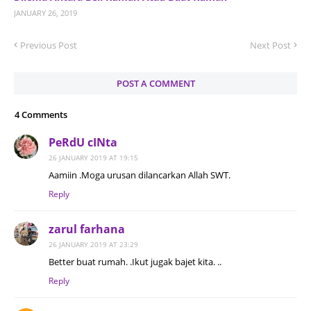
JANUARY 26, 2019
Previous Post
Next Post
POST A COMMENT
4 Comments
PeRdU cINta
26 JANUARY 2019 AT 19:15
Aamiin .Moga urusan dilancarkan Allah SWT.
Reply
zarul farhana
26 JANUARY 2019 AT 23:29
Better buat rumah. .Ikut jugak bajet kita. ..
Reply