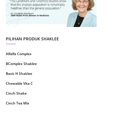
June 2021
14
May 2021
1
April 2021
2
March 2021
5
PILIHAN PRODUK SHAKLEE
February 2021
4
Alfalfa Complex
January 2021
4
BComplex Shaklee
December 2020
13
Basic H Shaklee
November 2020
8
Chewable Vita C
October 2020
16
Cinch Shake
September 2020
9
Cinch Tea Mix
August 2020
6
Collagen Plus Powder
July 2020
8
CoqTrol Plus
May 2020
19