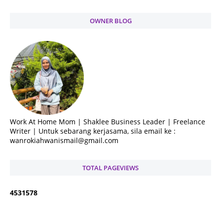
OWNER BLOG
Work At Home Mom | Shaklee Business Leader | Freelance
Writer | Untuk sebarang kerjasama, sila email ke :
wanrokiahwanismail@gmail.com
TOTAL PAGEVIEWS
4
5
3
1
5
7
8