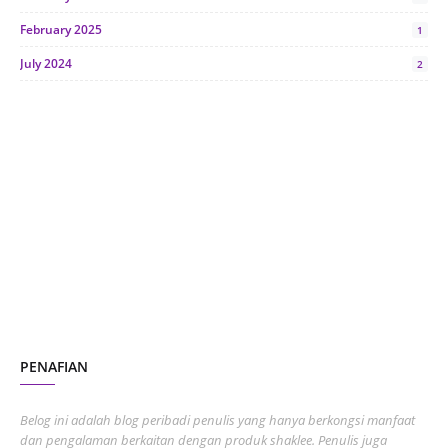
February 2025
1
July 2024
2
June 2024
1
January 2024
5
October 2023
2
July 2023
7
June 2023
1
November 2022
1
October 2022
4
August 2022
2
PENAFIAN
July 2022
3
June 2022
1
Belog ini adalah blog peribadi penulis yang hanya berkongsi manfaat
May 2022
dan pengalaman berkaitan dengan produk shaklee. Penulis juga
3