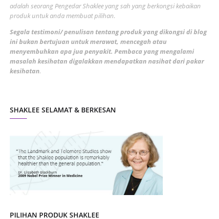
adalah seorang Pengedar Shaklee yang sah yang berkongsi kebaikan
March 2022
3
produk untuk anda membuat pilihan.
February 2022
5
Segala testimoni/ penulisan tentang produk yang dikongsi di blog
ini bukan bertujuan untuk merawat, mencegah atau
January 2022
1
menyembuhkan apa jua penyakit. Pembaca yang mengalami
masalah kesihatan digalakkan mendapatkan nasihat dari pakar
December 2021
3
kesihatan
.
November 2021
1
October 2021
5
SHAKLEE SELAMAT & BERKESAN
September 2021
10
August 2021
4
July 2021
22
June 2021
14
May 2021
1
April 2021
2
March 2021
5
PILIHAN PRODUK SHAKLEE