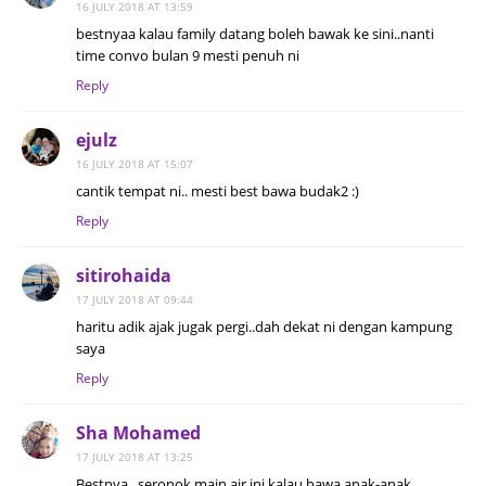
16 JULY 2018 AT 13:59
bestnyaa kalau family datang boleh bawak ke sini..nanti
time convo bulan 9 mesti penuh ni
Reply
ejulz
16 JULY 2018 AT 15:07
cantik tempat ni.. mesti best bawa budak2 :)
Reply
sitirohaida
17 JULY 2018 AT 09:44
haritu adik ajak jugak pergi..dah dekat ni dengan kampung
saya
Reply
Sha Mohamed
17 JULY 2018 AT 13:25
Bestnya.. seronok main air ini kalau bawa anak-anak..