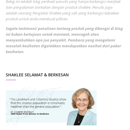
Belog ini adalah blog peribadi penulis yang hanya berkongsi manfaat
May 2022
dan pengalaman berkaitan dengan produk shaklee. Penulis juga
3
adalah seorang Pengedar Shaklee yang sah yang berkongsi kebaikan
March 2022
3
produk untuk anda membuat pilihan.
February 2022
5
Segala testimoni/ penulisan tentang produk yang dikongsi di blog
ini bukan bertujuan untuk merawat, mencegah atau
January 2022
1
menyembuhkan apa jua penyakit. Pembaca yang mengalami
masalah kesihatan digalakkan mendapatkan nasihat dari pakar
December 2021
3
kesihatan
.
November 2021
1
October 2021
5
SHAKLEE SELAMAT & BERKESAN
September 2021
10
August 2021
4
July 2021
22
June 2021
14
May 2021
1
April 2021
2