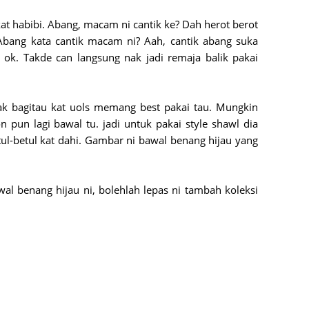
June 2
at habibi. Abang, macam ni cantik ke? Dah herot berot
Novemb
 Abang kata cantik macam ni? Aah, cantik abang suka
Octobe
ok. Takde can langsung nak jadi remaja balik pakai
August
July 20
k bagitau kat uols memang best pakai tau. Mungkin
 pun lagi bawal tu. jadi untuk pakai style shawl dia
June 2
tul-betul kat dahi. Gambar ni bawal benang hijau yang
May 20
March 
al benang hijau ni, bolehlah lepas ni tambah koleksi
Februa
Januar
Decemb
Novemb
Octobe