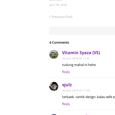
JULY 30, 2018
Previous Post
6 Comments
Vitamin Syaza (VS)
30 JULY 2018 AT 11:41
tudung mahal ni hehe
Reply
ejulz
30 JULY 2018 AT 11:54
terbaek. cantik design. kalau wife e
Reply