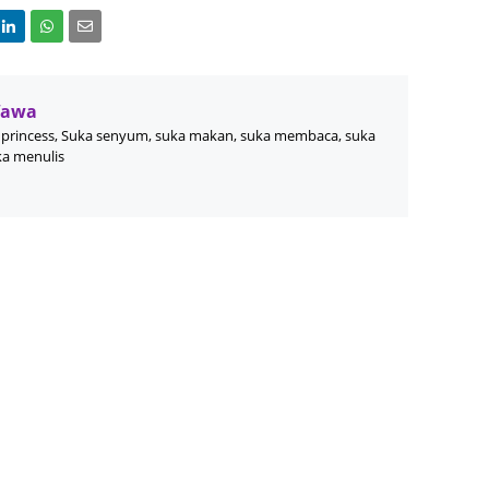
Septem
August
July 20
Wawa
June 2
princess, Suka senyum, suka makan, suka membaca, suka
May 20
ka menulis
April 2
March 
Februa
Januar
Decemb
Novemb
Octobe
Septem
August