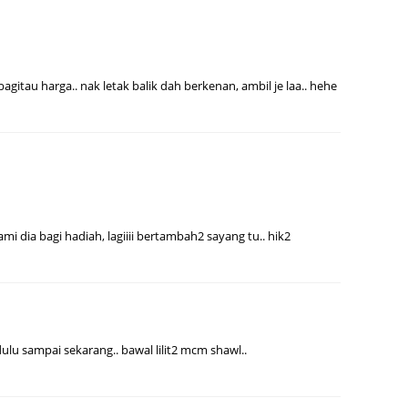
May 20
April 2
 bagitau harga.. nak letak balik dah berkenan, ambil je laa.. hehe
March 
Februa
Januar
Octobe
Septem
mi dia bagi hadiah, lagiiii bertambah2 sayang tu.. hik2
August
July 20
June 2
May 20
lu sampai sekarang.. bawal lilit2 mcm shawl..
April 2
March 