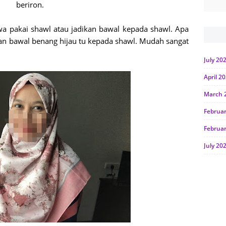
beriron.
awa pakai shawl atau jadikan bawal kepada shawl. Apa
ikan bawal benang hijau tu kepada shawl. Mudah sangat
July 20
April 2
March 
Februa
Februa
July 20
June 2
Januar
Octobe
July 20