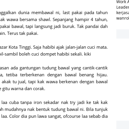
Work 
Leader
ggalkan dunia membawal ni, last pakai pada tahun
kerjas
wanro
kak wawa bersama shawl. Sepanjang hampir 4 tahun,
pakai bawal, tapi langsung jadi buruk. Tak pandai dah
in. Terus tak pakai.
ar Kota Tinggi. Saja habibi ajak jalan-jalan cuci mata.
il-sambil boleh cuci dompet habibi sekali. kiki
rasan ada gantungan tudung bawal yang cantik-cantik
, tetiba terberkenan dengan bawal benang hijau.
 akak tu jual, tapi kak wawa berkenan dengan bawal
e gitu warna dan corak.
 laa cuba tanpa iron sekadar nak try jadi ke tak kak
lah mudahnya nak bentuk tudung bawal ni. Bila tunjuk
k laa. Color dia pun lawa sangat, ofcourse laa sebab dia