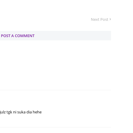
July 20
Next Post
May 20
April 2
POST A COMMENT
March 
Februa
Januar
Decemb
Novemb
Octobe
Septem
August
julz tgk ni suka dia hehe
July 20
June 2