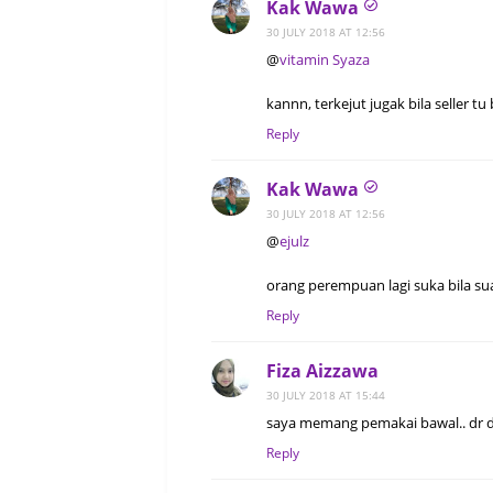
Kak Wawa
30 JULY 2018 AT 12:56
@
vitamin Syaza
kannn, terkejut jugak bila seller tu
Reply
Kak Wawa
30 JULY 2018 AT 12:56
@
ejulz
orang perempuan lagi suka bila sua
Reply
Fiza Aizzawa
30 JULY 2018 AT 15:44
saya memang pemakai bawal.. dr du
Reply