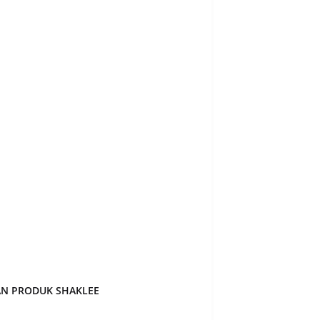
019
3
19
1
019
4
2019
21
ry 2019
3
y 2019
33
r 2018
9
ber 2018
14
 2018
39
18
35
018
23
18
29
AN PRODUK SHAKLEE
018
18