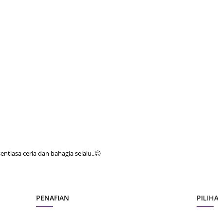
June 2
May 20
April 2
March 
Februa
Januar
Octobe
Septem
August
tiasa ceria dan bahagia selalu..😊
July 20
June 2
May 20
PENAFIAN
PILIH
April 2