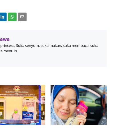
Septem
August
July 20
June 2
Wawa
princess, Suka senyum, suka makan, suka membaca, suka
May 20
ka menulis
April 2
March 
Februa
Januar
Decemb
Novemb
Octobe
Septem