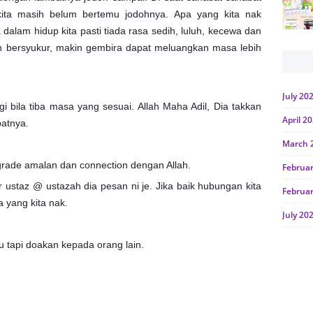
ita masih belum bertemu jodohnya. Apa yang kita nak
 dalam hidup kita pasti tiada rasa sedih, luluh, kecewa dan
 bersyukur, makin gembira dapat meluangkan masa lebih
July 20
i bila tiba masa yang sesuai. Allah Maha Adil, Dia takkan
April 2
patnya.
March 
grade amalan dan connection dengan Allah.
Februa
 ustaz @ ustazah dia pesan ni je. Jika baik hubungan kita
Februa
a yang kita nak.
July 20
June 2
tu tapi doakan kepada orang lain.
Januar
Octobe
July 20