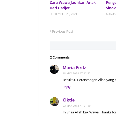
Cara Wawa Jauhkan Anak
Peng
Dari Gadjet
Sinov
SEPTEMBER 25, 2021
AUGUST
Previous Post
2 Comments
Maria Firdz
18 MAY 2018 AT 12:32
Betul tu.. Perancangan Allah yang t
Reply
Ciktie
23 MAY 2018 AT 21:40
In Shaa Allah kak Wawa. Thanks fo