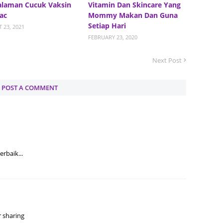
alaman Cucuk Vaksin
Vitamin Dan Skincare Yang
August
ac
Mommy Makan Dan Guna
Setiap Hari
July 20
 23, 2021
FEBRUARY 23, 2020
May 20
April 2
Next Post
March 
POST A COMMENT
Februa
Januar
Decemb
Novemb
erbaik...
Octobe
Septem
August
July 20
r sharing