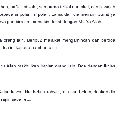
hah, hafiz hafizah , sempurna fizikal dan akal, cantik wajah
June 2
epada si polan, si polan. Lama dah dia menanti zuriat ya
Novemb
inya gembira dan semakin dekat dengan Mu Ya Allah.
Octobe
da orang lain. Beribu2 malaikat mengaminkan dan berdoa
August
n doa ini kepada hambamu ini.
July 20
June 2
 tu Allah makbulkan impian orang lain. Doa dengan ikhlas
May 20
March 
Kalau kawan kita belum kahwin, kita pun belum, doakan dia
Februa
ajin, sabar etc.
Januar
Decemb
Novemb
Octobe