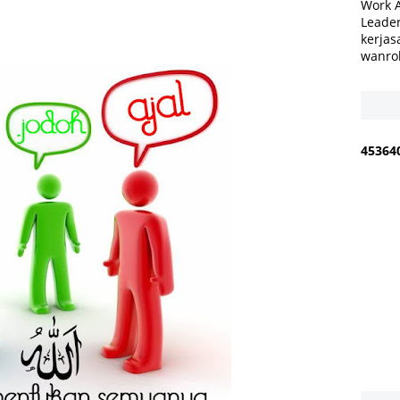
Work 
Leader
kerjas
wanro
4
5
3
6
4