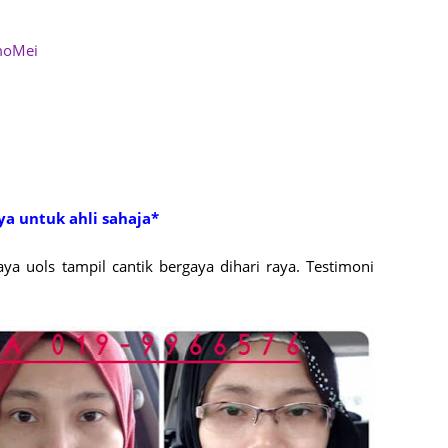
June 2
May 20
moMei
April 2
March 
Februa
Januar
Octobe
a untuk ahli sahaja*
Septem
ya uols tampil cantik bergaya dihari raya. Testimoni
August
July 20
June 2
May 20
April 2