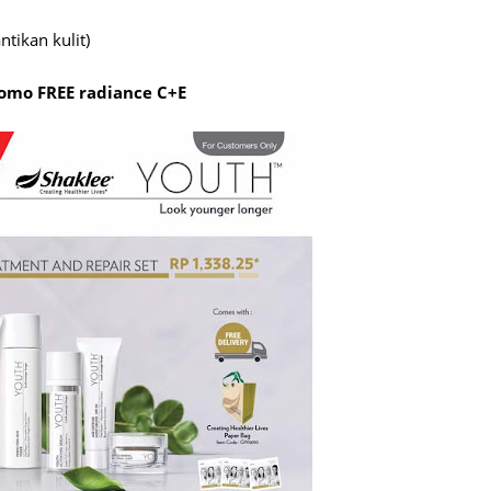
Septem
tikan kulit)
August
romo FREE radiance C+E
July 20
June 2
May 20
April 2
March 
Februa
Januar
Decemb
Novemb
Octobe
Septem