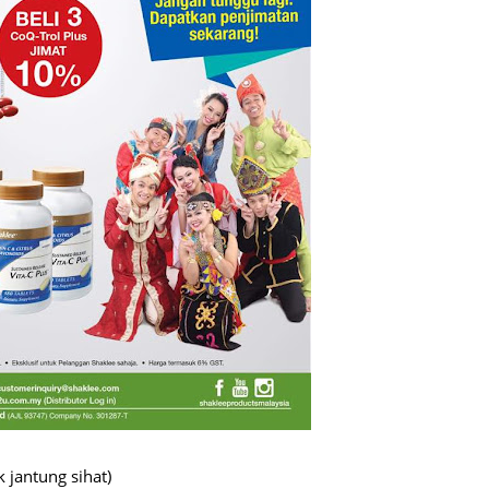
June 2
Novemb
Octobe
August
July 20
June 2
May 20
March 
Februa
Januar
Decemb
Novemb
 jantung sihat)
Octobe