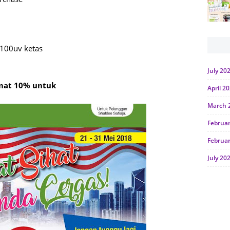
 100uv ketas
July 20
imat 10% untuk
April 2
March 
Februa
Februa
July 20
June 2
Januar
Octobe
July 20