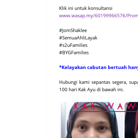
Klik ini untuk konsultansi
www.wasap.my/60199966576/Pro
#JomShaklee
#SemuaAhliLayak
#s2uFamilies
#BYGFamilies
*Kelayakan cabutan bertuah hany
Hubungi kami sepantas segera, supa
100 hari Kak Ayu di bawah ini.