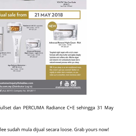
August
July 20
May 20
April 2
March 
Februa
Januar
Decemb
Novemb
Octobe
 fullset dan PERCUMA Radiance C+E sehingga 31 May
Septem
August
klee sudah mula dijual secara loose. Grab yours now!
July 20