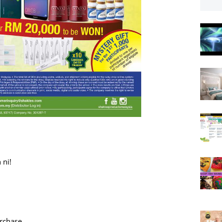
 ni!
urchase