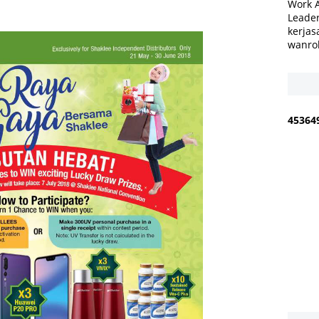
Work 
Leader
kerjas
wanro
4
5
3
6
4