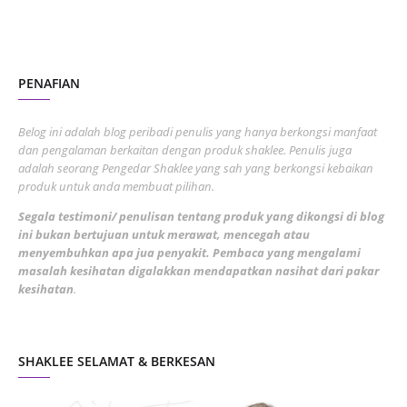
October 2022
4
August 2022
2
PENAFIAN
July 2022
3
June 2022
1
Belog ini adalah blog peribadi penulis yang hanya berkongsi manfaat
May 2022
dan pengalaman berkaitan dengan produk shaklee. Penulis juga
3
adalah seorang Pengedar Shaklee yang sah yang berkongsi kebaikan
March 2022
3
produk untuk anda membuat pilihan.
February 2022
5
Segala testimoni/ penulisan tentang produk yang dikongsi di blog
ini bukan bertujuan untuk merawat, mencegah atau
January 2022
1
menyembuhkan apa jua penyakit. Pembaca yang mengalami
masalah kesihatan digalakkan mendapatkan nasihat dari pakar
December 2021
3
kesihatan
.
November 2021
1
October 2021
5
SHAKLEE SELAMAT & BERKESAN
September 2021
10
August 2021
4