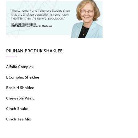
July 2021
22
June 2021
14
May 2021
1
April 2021
2
March 2021
5
PILIHAN PRODUK SHAKLEE
February 2021
4
Alfalfa Complex
January 2021
4
BComplex Shaklee
December 2020
13
Basic H Shaklee
November 2020
8
Chewable Vita C
October 2020
16
Cinch Shake
September 2020
9
Cinch Tea Mix
August 2020
6
Collagen Plus Powder
July 2020
8