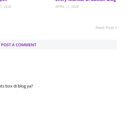
June 2
7, 2020
APRIL 11, 2020
May 20
April 2
Next Post
March 
POST A COMMENT
Februa
Januar
Octobe
Septem
s box di blog ya?
August
July 20
June 2
May 20
April 2