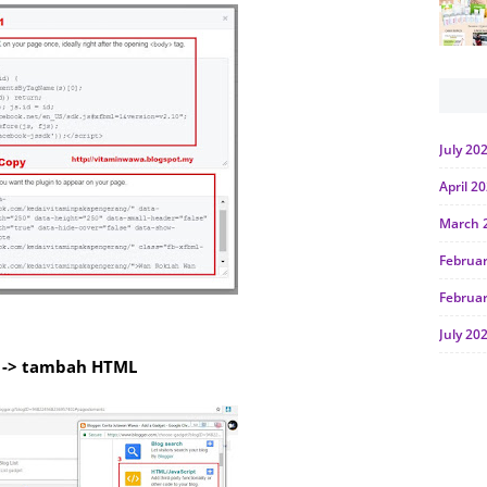
July 20
April 2
March 
Februa
Februa
July 20
et -> tambah HTML
June 2
Januar
Octobe
July 20