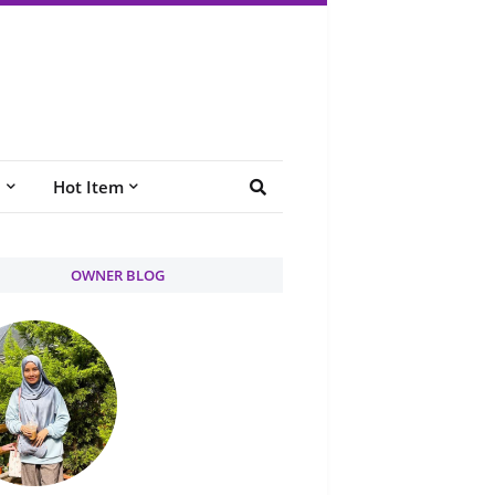
e
Hot Item
OWNER BLOG