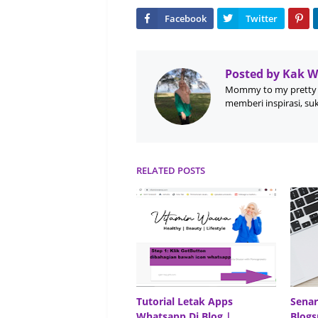
Posted by
Kak 
Mommy to my pretty 
memberi inspirasi, su
RELATED POSTS
Tutorial Letak Apps
Senar
Whatsapp Di Blog |
Blogs