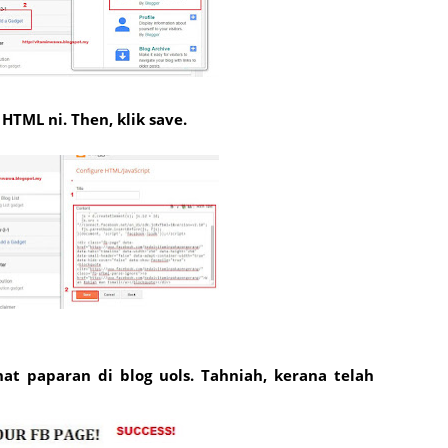
June 2
Novemb
Octobe
 HTML ni. Then, klik save.
August
July 20
June 2
May 20
March 
Februa
Januar
Decemb
hat paparan di blog uols. Tahniah, kerana telah
Novemb
Octobe