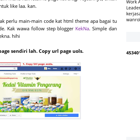
Work 
uk like laa. kan.
Leader
kerjas
wanro
ak perlu main-main code kat html theme apa bagai tu
ode. Kak wawa follow step blogger
KekNa
. Simple dan
ekna. hihi
age sendiri lah. Copy url page uols.
4
5
3
4
0