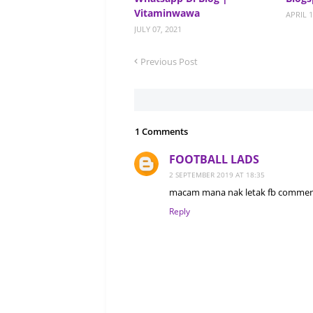
Vitaminwawa
APRIL 1
JULY 07, 2021
Previous Post
1 Comments
FOOTBALL LADS
2 SEPTEMBER 2019 AT 18:35
macam mana nak letak fb comment
Reply