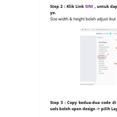
Step 2 : Klik Link
SINI
, untuk dap
ye.
Size width & height boleh adjust iku
Step 3 : Copy kedua-dua code di 
uols boleh open design -> pilih L