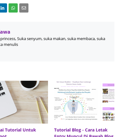
August
July 20
May 20
Wawa
April 2
princess, Suka senyum, suka makan, suka membaca, suka
ka menulis
March 
Februa
Januar
Decemb
Novemb
Octobe
Septem
August
ai Tutorial Untuk
Tutorial Blog - Cara Letak
July 20
pot
Entry Muncul Di Bawah Blog