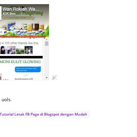
Septem
August
July 20
June 2
May 20
April 2
March 
Februa
Januar
 uols.
Decemb
Novemb
Tutorial Letak FB Page di Blogspot dengan Mudah
Octobe
Septem