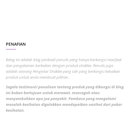
June 2023
1
November 2022
1
October 2022
4
August 2022
2
PENAFIAN
July 2022
3
June 2022
1
Belog ini adalah blog peribadi penulis yang hanya berkongsi manfaat
May 2022
dan pengalaman berkaitan dengan produk shaklee. Penulis juga
3
adalah seorang Pengedar Shaklee yang sah yang berkongsi kebaikan
March 2022
3
produk untuk anda membuat pilihan.
February 2022
5
Segala testimoni/ penulisan tentang produk yang dikongsi di blog
ini bukan bertujuan untuk merawat, mencegah atau
January 2022
1
menyembuhkan apa jua penyakit. Pembaca yang mengalami
masalah kesihatan digalakkan mendapatkan nasihat dari pakar
December 2021
3
kesihatan
.
November 2021
1
October 2021
5