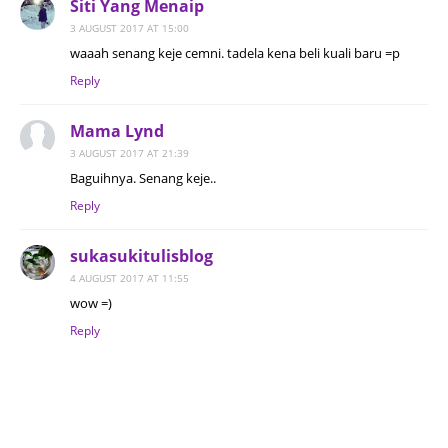
Siti Yang Menaip
3 AUGUST 2017 AT 15:00
waaah senang keje cemni. tadela kena beli kuali baru =p
Reply
Mama Lynd
3 AUGUST 2017 AT 21:39
Baguihnya. Senang keje..
Reply
sukasukitulisblog
4 AUGUST 2017 AT 11:55
wow =)
Reply