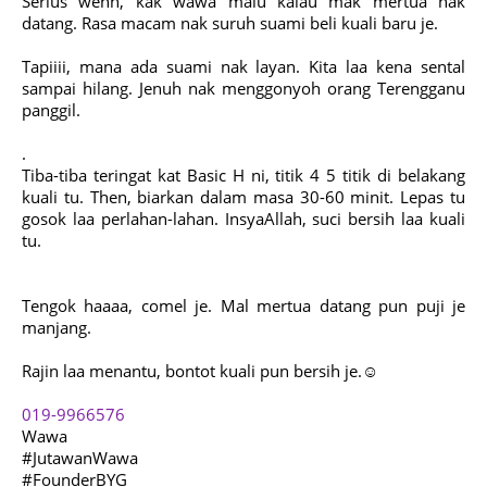
Serius wehh, kak wawa malu kalau mak mertua nak
datang. Rasa macam nak suruh suami beli kuali baru je.
Tapiiii, mana ada suami nak layan. Kita laa kena sental
sampai hilang. Jenuh nak menggonyoh orang Terengganu
panggil.
.
Tiba-tiba teringat kat Basic H ni, titik 4 5 titik di belakang
kuali tu. Then, biarkan dalam masa 30-60 minit. Lepas tu
gosok laa perlahan-lahan. InsyaAllah, suci bersih laa kuali
tu.
Tengok haaaa, comel je. Mal mertua datang pun puji je
manjang.
Rajin laa menantu, bontot kuali pun bersih je.☺️
019-9966576
Wawa
#JutawanWawa
#FounderBYG