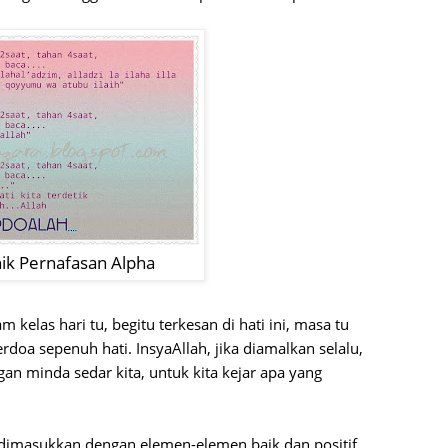
Septem
August
July 20
June 2
May 20
April 2
March 
ik Pernafasan Alpha
Februa
Januar
kelas hari tu, begitu terkesan di hati ini, masa tu
Decemb
rdoa sepenuh hati. InsyaAllah, jika diamalkan selalu,
Novemb
an minda sedar kita, untuk kita kejar apa yang
Octobe
Septem
 dimasukkan dengan elemen-elemen baik dan positif,