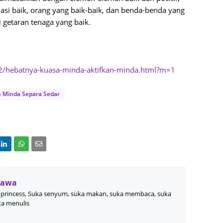
August
uasi baik, orang yang baik-baik, dan benda-benda yang
getaran tenaga yang baik.
July 20
May 20
April 2
02/hebatnya-kuasa-minda-aktifkan-minda.html?m=1
March 
Februa
 Minda Separa Sedar
Januar
Decemb
Novemb
Octobe
Septem
Wawa
princess, Suka senyum, suka makan, suka membaca, suka
August
ka menulis
July 20