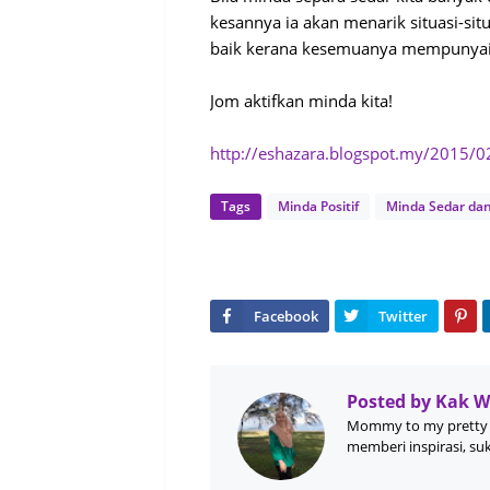
kesannya ia akan menarik situasi-sit
baik kerana kesemuanya mempunyai 
Jom aktifkan minda kita!
http://eshazara.blogspot.my/2015/
Tags
Minda Positif
Minda Sedar dan
Posted by
Kak 
Mommy to my pretty 
memberi inspirasi, su