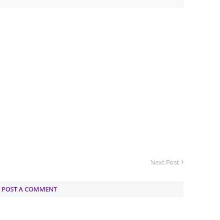
June 2
May 20
April 2
March 
Februa
Januar
Octobe
Septem
August
July 20
Next Post
June 2
POST A COMMENT
May 20
April 2