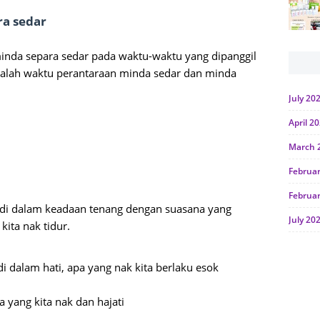
ra sedar
minda separa sedar pada waktu-waktu yang dipanggil
dalah waktu perantaraan minda sedar dan minda
July 20
April 2
March 
Februa
Februa
a di dalam keadaan tenang dengan suasana yang
July 20
kita nak tidur.
June 2
di dalam hati, apa yang nak kita berlaku esok
Januar
Octobe
 yang kita nak dan hajati
July 20