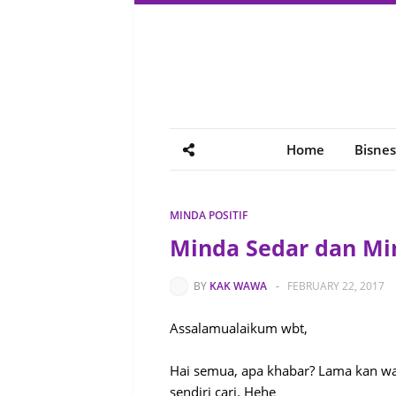
Home
Bisnes
MINDA POSITIF
Minda Sedar dan Mi
BY
KAK WAWA
-
FEBRUARY 22, 2017
Assalamualaikum wbt,
Hai semua, apa khabar? Lama kan waw
sendiri cari. Hehe