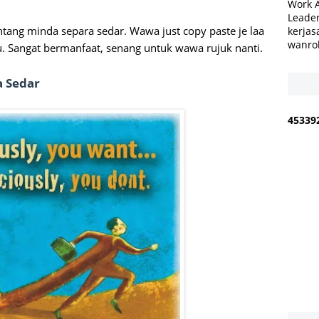
Work 
Leader
ntang minda separa sedar. Wawa just copy paste je laa
kerjas
wanro
u. Sangat bermanfaat, senang untuk wawa rujuk nanti.
a Sedar
4
5
3
3
9