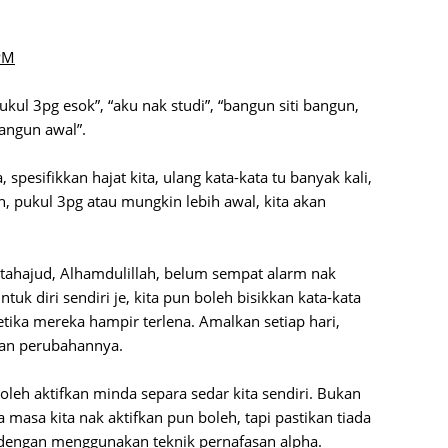
June 2
PM
Novemb
Octobe
kul 3pg esok”, “aku nak studi”, “bangun siti bangun,
bangun awal”.
August
July 20
 spesifikkan hajat kita, ulang kata-kata tu banyak kali,
h, pukul 3pg atau mungkin lebih awal, kita akan
June 2
May 20
March 
 tahajud, Alhamdulillah, belum sempat alarm nak
tuk diri sendiri je, kita pun boleh bisikkan kata-kata
Februa
etika mereka hampir terlena. Amalkan setiap hari,
Januar
dan perubahannya.
Decemb
boleh aktifkan minda separa sedar kita sendiri. Bukan
Novemb
a masa kita nak aktifkan pun boleh, tapi pastikan tiada
Octobe
h dengan menggunakan teknik pernafasan alpha.