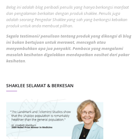
June 2022
1
Belog ini adalah blog peribadi penulis yang hanya berkongsi manfaat
May 2022
dan pengalaman berkaitan dengan produk shaklee. Penulis juga
3
adalah seorang Pengedar Shaklee yang sah yang berkongsi kebaikan
March 2022
3
produk untuk anda membuat pilihan.
February 2022
5
Segala testimoni/ penulisan tentang produk yang dikongsi di blog
ini bukan bertujuan untuk merawat, mencegah atau
January 2022
1
menyembuhkan apa jua penyakit. Pembaca yang mengalami
masalah kesihatan digalakkan mendapatkan nasihat dari pakar
December 2021
3
kesihatan
.
November 2021
1
October 2021
5
SHAKLEE SELAMAT & BERKESAN
September 2021
10
August 2021
4
July 2021
22
June 2021
14
May 2021
1