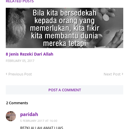
RELATED POSTS
8 Jenis Rezeki Dari Allah
FEBRUARY 05, 2017
Previous Post
Next Post
POST A COMMENT
2 Comments
paridah
5 FEBRUARY 2017 AT 16:00
REZKI ALLAH AMAT LUAS