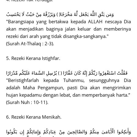
وَمَن يَتَّقِ اللَّهَ يَجْعَل لَّهُ مَخْرَجًا( ) وَيَرْزُقْهُ مِنْ حَيْثُ لَا يَحْتَسِبُ
"Barangsiapa yang bertakwa kepada ALLAH nescaya Dia
akan menjadikan baginya jalan keluar dan memberinya
rezeki dari arah yang tidak disangka-sangkanya."
(Surah At-Thalaq : 2-3).
5. Rezeki Kerana Istighfar.
فَقُلْتُ اسْتَغْفِرُوا رَبَّكُمْ إِنَّهُ كَانَ غَفَّارًا ( ) يُرْسِلِ السَّمَاءَ عَلَيْكُم مِّدْرَارًا
"Beristighfarlah kepada Tuhanmu, sesungguhnya Dia
adalah Maha Pengampun, pasti Dia akan mengirimkan
hujan kepadamu dengan lebat, dan memperbanyak harta.”
(Surah Nuh : 10-11).
6. Rezeki Kerana Menikah.
وَأَنكِحُوا الْأَيَامَىٰ مِنكُمْ وَالصَّالِحِينَ مِنْ عِبَادِكُمْ وَإِمَائِكُمْ إِن يَكُونُوا