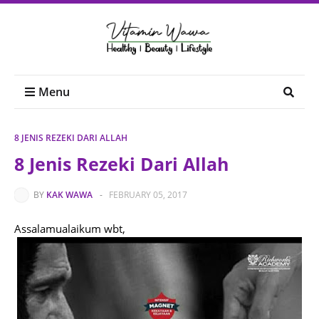
Menu
8 JENIS REZEKI DARI ALLAH
8 Jenis Rezeki Dari Allah
BY
KAK WAWA
-
FEBRUARY 05, 2017
Assalamualaikum wbt,