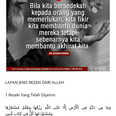
LAPAN JENIS REZEKI DARI ALLAH
1.Rezeki Yang Telah Dijamin.
وَمَا مِن دَابَّةٍ فِي الْأَرْضِ إِلَّا عَلَى اللَّهِ رِزْقُهَا وَيَعْلَمُ مُسْتَقَرَّهَا
وَمُسْتَوْدَعَهَا كُلٌّ فِي كِتَابٍ مُّبِينٍ