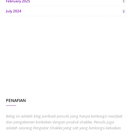
February 2025
1
July 2024
2
June 2024
1
January 2024
5
October 2023
2
July 2023
7
June 2023
1
November 2022
1
October 2022
4
August 2022
2
PENAFIAN
July 2022
3
June 2022
1
Belog ini adalah blog peribadi penulis yang hanya berkongsi manfaat
May 2022
dan pengalaman berkaitan dengan produk shaklee. Penulis juga
3
adalah seorang Pengedar Shaklee yang sah yang berkongsi kebaikan
March 2022
3