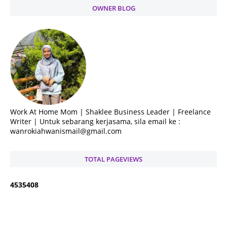
OWNER BLOG
Work At Home Mom | Shaklee Business Leader | Freelance
Writer | Untuk sebarang kerjasama, sila email ke :
wanrokiahwanismail@gmail.com
TOTAL PAGEVIEWS
4
5
3
5
4
0
8