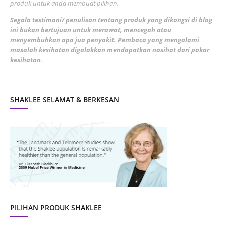
produk untuk anda membuat pilihan.
February 2022
5
Segala testimoni/ penulisan tentang produk yang dikongsi di blog
ini bukan bertujuan untuk merawat, mencegah atau
January 2022
1
menyembuhkan apa jua penyakit. Pembaca yang mengalami
masalah kesihatan digalakkan mendapatkan nasihat dari pakar
December 2021
3
kesihatan
.
November 2021
1
October 2021
5
SHAKLEE SELAMAT & BERKESAN
September 2021
10
August 2021
4
July 2021
22
June 2021
14
May 2021
1
April 2021
2
March 2021
5
PILIHAN PRODUK SHAKLEE
February 2021
4